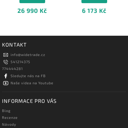
26 990 Kč
6 173 Kč
KONTAKT
info
@
widetrade.cz
541214375
774444281
Sledujte nás na FB
Naše videa na Youtube
INFORMACE PRO VÁS
Blog
Recenze
Návody