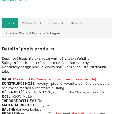
Popis
Podobné (5)
Videa (3)
Diskuze
Značka
Wüsthof Dreizack Solingen
Detailní popis produktu
Designový luxusní blok s kovanými noži značky Wüsthof
Solingen Classic Ikon créme nesmí ve Vaší kuchyni chybět.
Nadčasový design bloku a kvalita nožů Vám budou sloužit dlouhá
léta.
ŘADA:
Classic IKON Creme (kompletní sérii zobrazíte zde)
KONSTRUKCE NOŽE:
kovaný - přesné kování z jediného polotovaru
ocelového masivu a konstrukcí fulltang
DÉLKA OSTŘÍ:
7, 9, 14, 16, 17, 20, 23
cm, ocílka 26 cm, vidlička 16 cm,
OCEL:
X50CrMo15
TVRDOST OCELI:
58 HRc
MATERIÁL RUKOJETI:
polymer
BALENÍ:
dárková krabice
BROUŠENÍ:
ocílka
klasický kámen
pro obnovení ostří
, poté
nebo