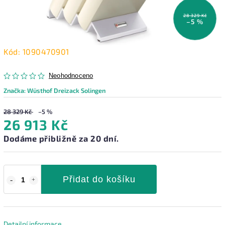
28 329 Kč
–5 %
Kód:
1090470901
Neohodnoceno
Značka:
Wüsthof Dreizack Solingen
28 329 Kč
–5 %
26 913 Kč
Dodáme přibližně za 20 dní.
Přidat do košíku
Detailní informace