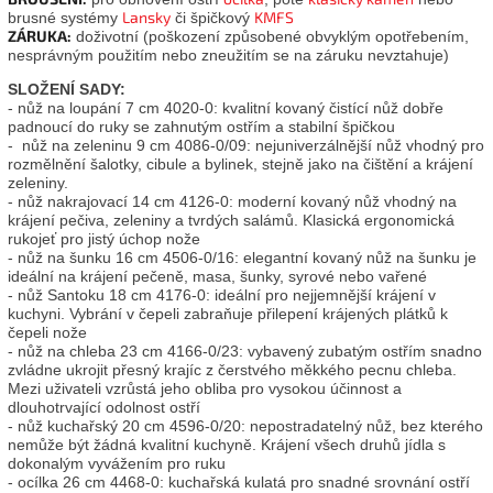
Lansky
KMFS
brusné systémy
či špičkový
ZÁRUKA:
doživotní (poškození způsobené obvyklým opotřebením,
nesprávným použitím nebo zneužitím se na záruku nevztahuje)
SLOŽENÍ SADY:
- nůž na loupání 7 cm 4020-0: kvalitní kovaný čistící nůž dobře
padnoucí do ruky se zahnutým ostřím a stabilní špičkou
- nůž na zeleninu 9 cm 4086-0/09: nejuniverzálnější nůž vhodný pro
rozmělnění šalotky, cibule a bylinek, stejně jako na čištění a krájení
zeleniny.
- nůž nakrajovací 14 cm 4126-0: moderní kovaný nůž vhodný na
krájení pečiva, zeleniny a tvrdých salámů. Klasická ergonomická
rukojeť pro jistý úchop nože
- nůž na šunku 16 cm 4506-0/16: elegantní kovaný nůž na šunku je
ideální na krájení pečeně, masa, šunky, syrové nebo vařené
- nůž Santoku 18 cm 4176-0: ideální pro nejjemnější krájení v
kuchyni. Vybrání v čepeli zabraňuje přilepení krájených plátků k
čepeli nože
- nůž na chleba 23 cm 4166-0/23: vybavený zubatým ostřím snadno
zvládne ukrojit přesný krajíc z čerstvého měkkého pecnu chleba.
Mezi uživateli vzrůstá jeho obliba pro vysokou účinnost a
dlouhotrvající odolnost ostří
- nůž kuchařský 20 cm 4596-0/20: nepostradatelný nůž, bez kterého
nemůže být žádná kvalitní kuchyně. Krájení všech druhů jídla s
dokonalým vyvážením pro ruku
- ocílka 26 cm 4468-0: kuchařská kulatá pro snadné srovnání ostří