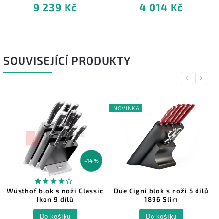
9 239 Kč
4 014 Kč
SOUVISEJÍCÍ PRODUKTY
Previous
Next
NOVINKA
–14 %
Wüsthof blok s noži Classic
Due Cigni blok s noži 5 dílů
Ikon 9 dílů
1896 Slim
Do košíku
Do košíku