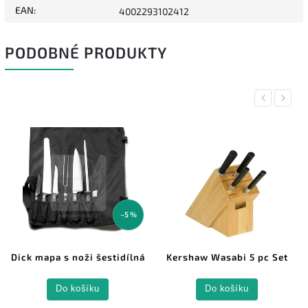
EAN
:
4002293102412
PODOBNÉ PRODUKTY
Previous
Next
–5 %
Dick mapa s noži šestidílná
Kershaw Wasabi 5 pc Set
Do košíku
Do košíku