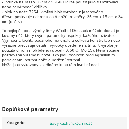
- vidlička na maso 16 cm 4414-0/16: lze použít jako tranžírovací
nebo servírovací vidlička
- blok na nože 7254: kvalitní blok vyroben z jasanového
dřeva, poskytuje ochranu ostří nožů, rozměry: 25 cm x 15 cm x 24
cm (dxšxv)
To nejlepší, co z výroby firmy Wüsthof Dreizack můžete dostat je
kovaný nůž, který svými parametry uspokojí každého uživatele.
Vyjímečná kvalita použitého materiálu a celková konstrukce nože
výrazně převyšuje ostatní výrobky uvedené na trhu. K výrobě je
použita chrom molybdenová ocel ( X 50 Cr Mo 15), která spojuje
poždované vlastnosti nože jako jsou odolnost proti agresivním
potravinám, ostrost nože a udržení ostrosti.
Nože jsou vykovány z jediného kusu této kvalitní oceli.
Doplňkové parametry
Kategorie
:
Sady kuchyňských nožů