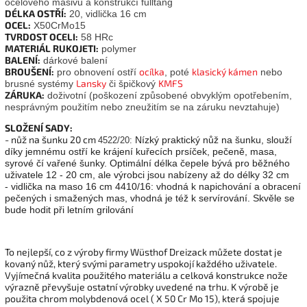
ocelového masivu a konstrukcí fulltang
DÉLKA OSTŘÍ:
20, vidlička 16 cm
OCEL:
X50CrMo15
TVRDOST OCELI:
58 HRc
MATERIÁL RUKOJETI:
polymer
BALENÍ:
dárkové balení
BROUŠENÍ:
ocílka
klasický kámen
pro obnovení ostří
, poté
nebo
Lansky
KMFS
brusné systémy
či špičkový
ZÁRUKA:
doživotní (poškození způsobené obvyklým opotřebením,
nesprávným použitím nebo zneužitím se na záruku nevztahuje)
SLOŽENÍ SADY:
- nůž na šunku 20 cm
Nízký praktický nůž na šunku, slouží
4522/20:
díky jemnému ostří ke krájení kuřecích prsíček, pečeně, masa,
syrové čí vařené šunky. Optimální délka čepele bývá pro běžného
uživatele 12 - 20 cm, ale výrobci jsou nabízeny až do délky 32 cm
- vidlička na maso 16 cm 4410/16: vhodná k napichování a obracení
pečených i smažených mas, vhodná je též k servírování. Skvěle se
bude hodit při letním grilování
To nejlepší, co z výroby firmy Wüsthof Dreizack můžete dostat je
kovaný nůž, který svými parametry uspokojí každého uživatele.
Vyjímečná kvalita použitého materiálu a celková konstrukce nože
výrazně převyšuje ostatní výrobky uvedené na trhu. K výrobě je
použita chrom molybdenová ocel ( X 50 Cr Mo 15), která spojuje