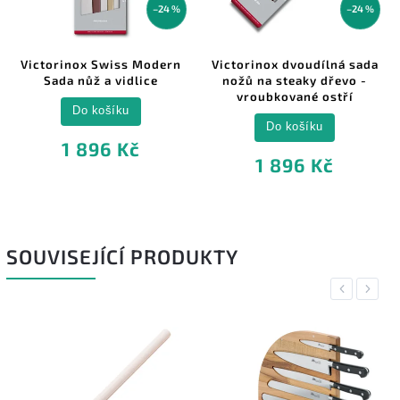
–24 %
–24 %
Victorinox Swiss Modern
Victorinox dvoudílná sada
Sada nůž a vidlice
nožů na steaky dřevo -
vroubkované ostří
Do košíku
Do košíku
1 896 Kč
1 896 Kč
SOUVISEJÍCÍ PRODUKTY
Previous
Next