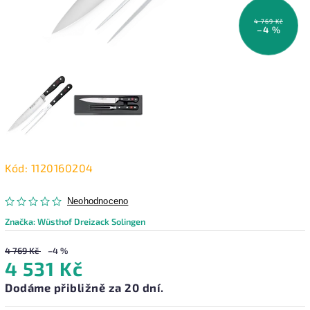
4 769 Kč
–4 %
Kód:
1120160204
Neohodnoceno
Značka:
Wüsthof Dreizack Solingen
4 769 Kč
–4 %
4 531 Kč
Dodáme přibližně za 20 dní.