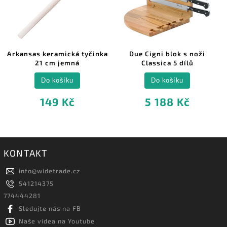
Arkansas keramická tyčinka
Due Cigni blok s noži
21 cm jemná
Classica 5 dílů
Do košíku
Do košíku
149 Kč
5 188 Kč
KONTAKT
info
@
widetrade.cz
541214375
774444281
Sledujte nás na FB
Naše videa na Youtube