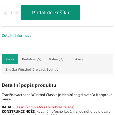
Přidat do košíku
Detailní informace
Popis
Podobné (5)
Videa (3)
Diskuze
Značka
Wüsthof Dreizack Solingen
Detailní popis produktu
Tranžírovací sada Wüsthof Classic je ideální na grilování a k přípravě
masa.
ŘADA:
Classic
(kompletní sérii zobrazíte zde)
KONSTRUKCE NOŽE:
kovaný - přesné kování z jediného polotovaru