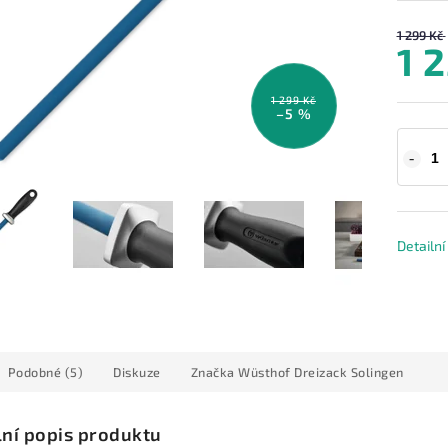
1 299 Kč
1 
1 299 Kč
–5 %
Detailn
Podobné (5)
Diskuze
Značka
Wüsthof Dreizack Solingen
lní popis produktu