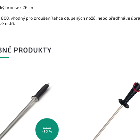
ký brousek 26 cm
 800, vhodný pro broušení lehce otupených nožů, nebo předfinální úpr
ě ostří.
BNÉ PRODUKTY
639 Kč
–10 %