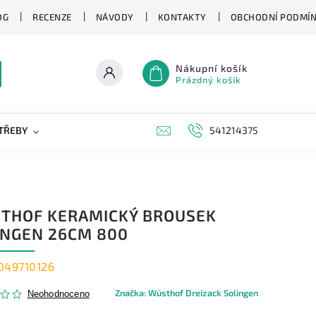
OG
RECENZE
NÁVODY
KONTAKTY
OBCHODNÍ PODMÍ
Nákupní košík
Prázdný košík
TŘEBY
KAPESNÍ NOŽE
NOVINKY
541214375
ZNAČKY
THOF KERAMICKÝ BROUSEK
INGEN 26CM 800
049710126
Značka:
Wüsthof Dreizack Solingen
Neohodnoceno