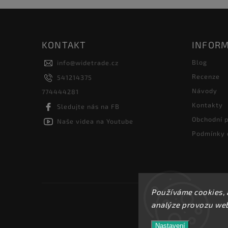
KONTAKT
INFORM
Blog
info
@
widetrade.cz
Recenze
541214375
Návody
774444281
Kontakty
Sledujte nás na FB
Obchodní 
Naše videa na Youtube
Podmínky 
Používáme cookies, 
analýze provozu webu
Nastavení