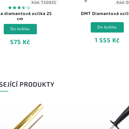
Kód:
TG0825
Kód:
D
ea diamantová ocílka 25
DMT Diamantová ocíl
cm
Do košíku
Do košíku
1 555 Kč
575 Kč
SEJÍCÍ PRODUKTY