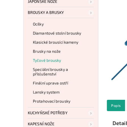
JAPONSKÉ NOŽE
BROUSKY A BRUSKY
Ocílky
Diamantové stolní brousky
Klasické brousící kameny
Brusky na nože
Tyčové brousky
Speciální brousky a
příslušenství
Finální uprava ostří
Lansky system
Protahovací brousky
Popis
KUCHYŇSKÉ POTŘEBY
Detai
KAPESNÍ NOŽE