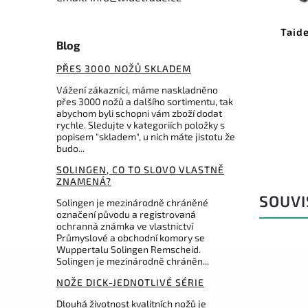
Kód:
EZLG
EZE-lap Diamond Butcher Steel
Taid
Blog
Do košíku
PŘES 3000 NOŽŮ SKLADEM
Vážení zákazníci, máme naskladněno
1 304 Kč
přes 3000 nožů a dalšího sortimentu, tak
abychom byli schopni vám zboží dodat
rychle. Sledujte v kategoriích položky s
popisem "skladem", u nich máte jistotu že
budo...
SOLINGEN, CO TO SLOVO VLASTNĚ
ZNAMENÁ?
SOUVI
Solingen je mezinárodně chráněné
označení původu a registrovaná
ochranná známka ve vlastnictví
Průmyslové a obchodní komory se
Wuppertalu Solingen Remscheid.
Solingen je mezinárodně chráněn...
NOŽE DICK-JEDNOTLIVÉ SÉRIE
Dlouhá životnost kvalitních nožů je