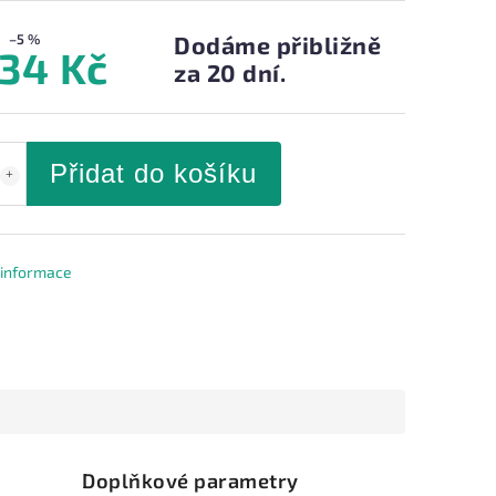
–5 %
Dodáme přibližně
234 Kč
za 20 dní.
Přidat do košíku
í informace
Doplňkové parametry