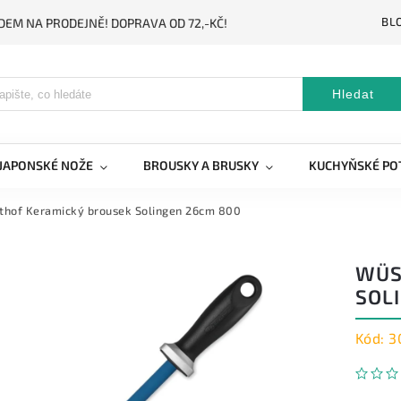
BL
DEM NA PRODEJNĚ! DOPRAVA OD 72,-KČ!
Hledat
JAPONSKÉ NOŽE
BROUSKY A BRUSKY
KUCHYŇSKÉ PO
thof Keramický brousek Solingen 26cm 800
WÜS
SOL
Kód:
3