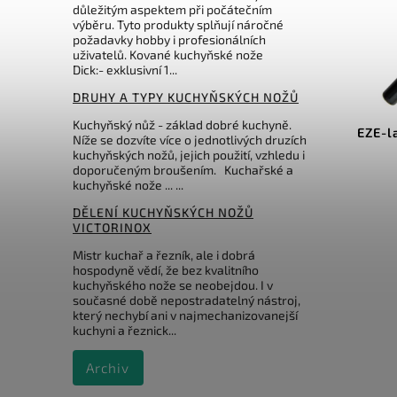
důležitým aspektem při počátečním
výběru. Tyto produkty splňují náročné
požadavky hobby i profesionálních
uživatelů. Kované kuchyňské nože
Dick:- exklusivní 1...
DRUHY A TYPY KUCHYŇSKÝCH NOŽŮ
Kód:
TG0843
Kuchyňský nůž - základ dobré kuchyně.
Taidea keramická ocílka 25 cm
EZE-l
Níže se dozvíte více o jednotlivých druzích
kuchyňských nožů, jejich použití, vzhledu i
doporučeným broušením. Kuchařské a
Do košíku
kuchyňské nože ... ...
699 Kč
DĚLENÍ KUCHYŇSKÝCH NOŽŮ
VICTORINOX
Mistr kuchař a řezník, ale i dobrá
hospodyně vědí, že bez kvalitního
kuchyňského nože se neobejdou. I v
současné době nepostradatelný nástroj,
který nechybí ani v najmechanizovanejší
kuchyni a řeznick...
Archiv