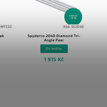
1 933 Kč
–0 %
DMTCS2
Kód:
SC204D
ek
Spyderco 204D Diamond Tri-
Wü
Angle Paar
Do košíku
1 915 Kč