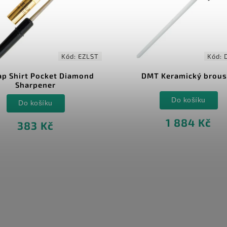
Kód:
EZLST
Kód:
ap Shirt Pocket Diamond
DMT Keramický brous
Sharpener
Do košíku
Do košíku
1 884 Kč
383 Kč