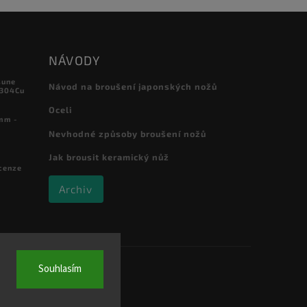
NÁVODY
sune
Návod na broušení japonských nožů
 304Cu
Oceli
mm -
Nevhodné způsoby broušení nožů
Jak brousit keramický nůž
cenze
Archiv
Souhlasím