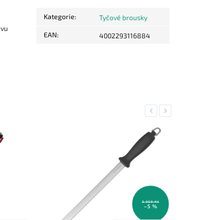
Kategorie
:
Tyčové brousky
avu
EAN
:
4002293116884
Previous
Next
2 359 Kč
–5 %