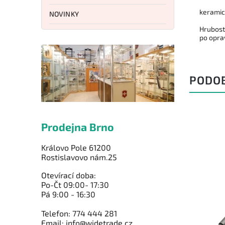
keramic
NOVINKY
Hrubost
po oprav
PODO
Prodejna Brno
Královo Pole 61200
Rostislavovo nám.25
Otevírací doba:
Po-Čt 09:00- 17:30
Pá 9:00 - 16:30
Telefon: 774 444 281
Email: info@widetrade.cz