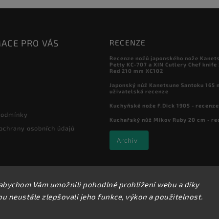
ACE PRO VÁS
RECENZE
Recenze nožů japonského nože Kanet
Petty KC-707 a XIN Cutlery Chef knife
Red 210 mm XC102
Japonský nůž Kanetsune Santoku 165 
uživatelská recenze
Kuchyňské nože F.Dick 1905 - recenze
podmínky
Kuchařský nůž Mikov Ruby 20 cm - re
ochrany osobních údajů
Archiv
abychom Vám umožnili pohodlné prohlížení webu a díky
Copyright 2026
Kuchyňské nože
. Všechna práva vyhrazena.
 neustále zlepšovali jeho funkce, výkon a použitelnost.