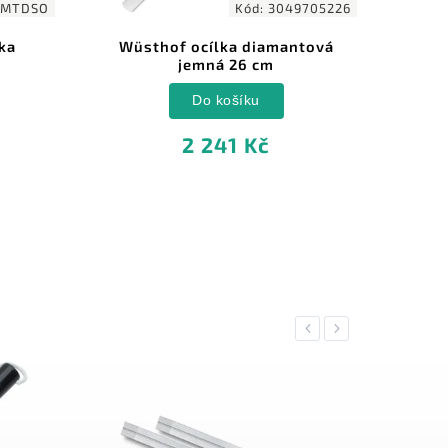
MTDSO
Kód:
3049705226
ka
Wüsthof ocílka diamantová
jemná 26 cm
Do košíku
2 241 Kč
Previous
Next