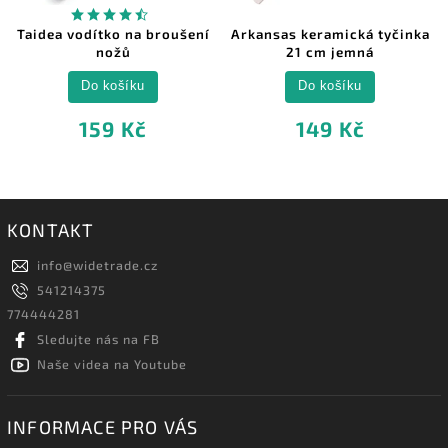
Taidea vodítko na broušení
Arkansas keramická tyčinka
nožů
21 cm jemná
Do košíku
Do košíku
159 Kč
149 Kč
KONTAKT
info
@
widetrade.cz
541214375
774444281
Sledujte nás na FB
Naše videa na Youtube
INFORMACE PRO VÁS