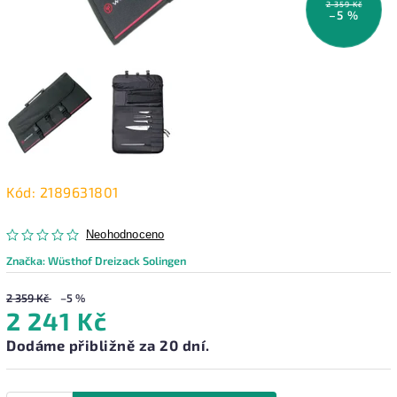
2 359 Kč
–5 %
Kód:
2189631801
Neohodnoceno
Značka:
Wüsthof Dreizack Solingen
2 359 Kč
–5 %
2 241 Kč
Dodáme přibližně za 20 dní.