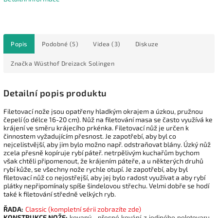
Popis
Podobné (5)
Videa (3)
Diskuze
Značka
Wüsthof Dreizack Solingen
Detailní popis produktu
Filetovací nože jsou opatřeny hladkým okrajem a úzkou, pružnou
čepelí (o délce 16-20 cm). Nůž na filetování masa se často využívá ke
krájení ve směru krájecího prkénka. Filetovací nůž je určen k
činnostem vyžadujícím přesnost. Je zapotřebí, aby byl co
nejcelistvější, aby jim bylo možno např. odstraňovat blány. Úzký nůž
zcela přesně kopíruje rybí páteř. netrpělivým kuchařům bychom
však chtěli připomenout, že krájením páteře, a u některých druhů
rybí kůže, se všechny nože rychle otupí. Je zapotřebí, aby byl
filetovací nůž co nejostřejší, aby jej bylo radost využívat a aby rybí
plátky nepřipomínaly spíše šindelovou střechu. Velmi dobře se hodí
také k filetování středně velkých ryb.
ŘADA:
Classic
(kompletní sérii zobrazíte zde)
KONSTRUKCE NOŽE:
kovaný - přesné kování z jediného polotovaru