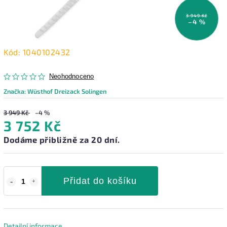
3 949 Kč
–4 %
Kód:
1040102432
Neohodnoceno
Značka:
Wüsthof Dreizack Solingen
3 949 Kč
–4 %
3 752 Kč
Dodáme přibližně za 20 dní.
Přidat do košíku
Detailní informace