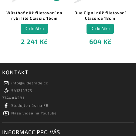
Wüsthof nůž filetovací na
Due Cigni nůž filetovací
rybí filé Classic 16cm
Classica 18cm
Do košíku
Do košíku
2 241 Kč
604 Kč
KONTAKT
info
@
widetrade.cz
541214375
774444281
Sledujte nás na FB
Naše videa na Youtube
INFORMACE PRO VÁS