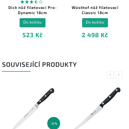
Dick nůž filetovací Pro-
Wüsthof nůž filetovací
Dynamic 18cm
Classic 18cm
Do košíku
Do košíku
523 Kč
2 498 Kč
SOUVISEJÍCÍ PRODUKTY
Previous
Next
–5 %