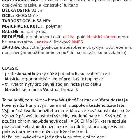
ocelového masivu a konstrukcí fulltang
DÉLKA OSTŘÍ:
32 cm
OCEL:
X50CrMo15
TVRDOST OCELI:
58 HRc
MATERIÁL RUKOJETI:
polymer
BALENÍ:
ochranný obal
BROUŠENÍ:
ocílka
klasický kámen
pro obnovení ostří
, poté
nebo
Lansky
KMFS
brusné systémy
či špičkový
ZÁRUKA:
doživotní (poškození způsobené obvyklým opotřebením,
nesprávným použitím nebo zneužitím se na záruku nevztahuje)
CLASSIC
- profesionální kovaný nůž z jednoho kusu kvalitní oceli
- klasická ergonomická rukojeť pro jistý úchop nože
- tři kvalitní nýty pro pevné spojení nože jako celku
- klasická série nožů Wüsthof Dreizack
To nejlepší, co z výroby firmy Wüsthof Dreizack můžete dostat je
kovaný nůž, který svými parametry uspokojí každého uživatele.
Vyjímečná kvalita použitého materiálu a celková konstrukce nože
výrazně převyšuje ostatní výrobky uvedené na trhu. K výrobě je
použita chrom molybdenová ocel ( X 50 Cr Mo 15), která spojuje
poždované vlastnosti nože jako jsou odolnost proti agresivním
potravinám, ostrost nože a udržení ostrosti.
Nože jsou vykovány z jediného kusu této kvalitní oceli.