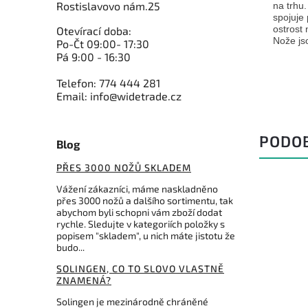
Rostislavovo nám.25
na trhu
spojuje
ostrost 
Otevírací doba:
Nože jso
Po-Čt 09:00- 17:30
Pá 9:00 - 16:30
Telefon: 774 444 281
Email: info@widetrade.cz
PODO
Blog
PŘES 3000 NOŽŮ SKLADEM
Vážení zákazníci, máme naskladněno
přes 3000 nožů a dalšího sortimentu, tak
abychom byli schopni vám zboží dodat
rychle. Sledujte v kategoriích položky s
popisem "skladem", u nich máte jistotu že
budo...
SOLINGEN, CO TO SLOVO VLASTNĚ
ZNAMENÁ?
Solingen je mezinárodně chráněné