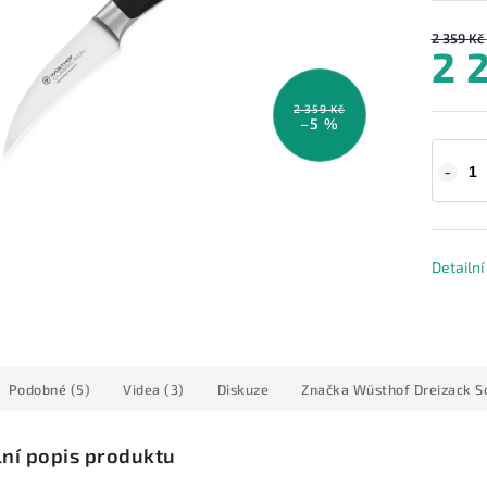
2 359 Kč
2 
2 359 Kč
–5 %
Detailn
Podobné (5)
Videa (3)
Diskuze
Značka
Wüsthof Dreizack S
lní popis produktu