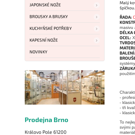
Malý kov
JAPONSKÉ NOŽE
špičkou.
BROUSKY A BRUSKY
ŘADA:
C
KONSTR
masivu a
KUCHYŇSKÉ POTŘEBY
DÉLKA 
OCEL:
X
KAPESNÍ NOŽE
TVRDOS
MATERI
NOVINKY
BALENÍ
BROUŠE
systém
ZÁRUKA
použití
Charakte
- profes
- klasic
- tři kv
- klasi
Prodejna Brno
To nejle
svými p
Královo Pole 61200
materiá