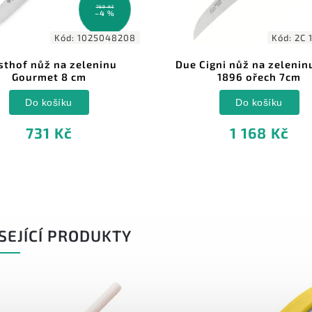
208
Kód:
2C 1001 NO
Due Cigni nůž na zeleninu řada
Victor
1896 ořech 7cm
Do košíku
1 168 Kč
SEJÍCÍ PRODUKTY