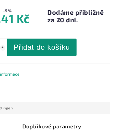
–5 %
Dodáme přibližně
241 Kč
za 20 dní.
Přidat do košíku
í informace
olingen
Doplňkové parametry