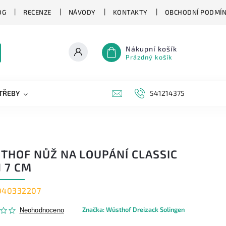
OG
RECENZE
NÁVODY
KONTAKTY
OBCHODNÍ PODMÍ
Nákupní košík
Prázdný košík
TŘEBY
KAPESNÍ NOŽE
NOVINKY
541214375
ZNAČKY
THOF NŮŽ NA LOUPÁNÍ CLASSIC
 7 CM
040332207
Značka:
Wüsthof Dreizack Solingen
Neohodnoceno