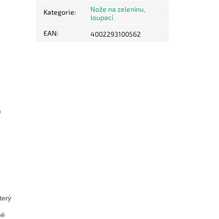
Nože na zeleninu,
Kategorie
:
loupací
EAN
:
4002293100562
m
terý
né