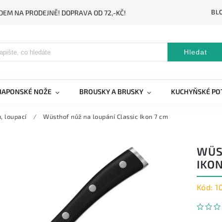
BL
DEM NA PRODEJNĚ! DOPRAVA OD 72,-KČ!
Hledat
JAPONSKÉ NOŽE
BROUSKY A BRUSKY
KUCHYŇSKÉ PO
, loupací
/
Wüsthof nůž na loupání Classic Ikon 7 cm
WÜS
IKON
Kód:
1