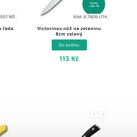
149 Kč
–24 %
Kód:
6.7606.L114
Kód:
6800.911
inox nůž na zeleninu
Burgvogel nůž na zeleni
8cm zelený
COMFORT Line 7cm
Do košíku
Do košíku
113 Kč
919 Kč
Previous
Next