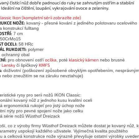
aný čistící nůž dobře padnoucí do ruky se zahnutým ostřím a stabilní
 Ideální na čištění, loupání, vykrajování ovoce a zeleniny.
lassic Ikon (kompletní sérii zobrazíte zde)
UKCE NOŽE:
kovaný - přesné kování z jediného polotovaru ocelového
 konstrukcí fulltang
OSTŘÍ:
7 cm
50CrMo15
T OCELI:
58 HRc
ÁL RUKOJETI:
polymer
:
ochranný obal
NÍ:
ocílka
klasický kámen
pro obnovení ostří
, poté
nebo brusné
Lansky
KMFS
y
či špičkový
:
doživotní (poškození způsobené obvyklým opotřebením, nesprávný
m nebo zneužitím se na záruku nevztahuje)
ristické rysy pro serii nožů IKON Classic:
ionální kovaný nůž z jednoho kusu kvalitní oceli
ká ergonomická rukojeť pro jistý úchop nože
alitní nýty pro pevné spojení nože jako celku
cká série nožů Wüsthof Dreizack
pší, co z výroby firmy Wüsthof Dreizack můžete dostat je kovaný nůž, k
arametry uspokojí každého uživatele. Vyjímečná kvalita použitého
lu a celková konstrukce nože výrazně převyšuje ostatní výrobky uvede