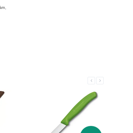
nám,
Previous
Next