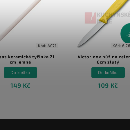
149 Kč
–26 %
Kód:
AC71
Kód:
6.7636.L118
inka 21
Victorinox nůž na zeleninu
Wüs
8cm žlutý
Do košíku
109 Kč