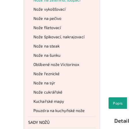
Nože vykošťovací
Nože na pečivo
Nože filetovací
Nože špikovací, nakrajovací
Nože na steak
Nože na šunku
Oblíbené nože Victorinox
Nože řeznické
Nože na sýr
Nože cukrářské
Kuchařské mapy
Popis
Pouzdra na kuchyňské nože
Detai
SADY NOŽŮ