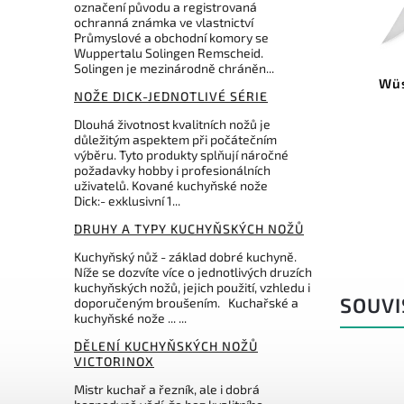
označení původu a registrovaná
149 Kč
769 Kč
–26 %
–4 %
ochranná známka ve vlastnictví
Průmyslové a obchodní komory se
Kód:
6.7403
Kód:
1025048
Wuppertalu Solingen Remscheid.
Solingen je mezinárodně chráněn...
nox nůž na zeleninu
Wüsthof nůž na zeleninu
NOŽE DICK-JEDNOTLIVÉ SÉRIE
8cm
Gourmet 8 cm
Dlouhá životnost kvalitních nožů je
Do košíku
Do košíku
důležitým aspektem při počátečním
výběru. Tyto produkty splňují náročné
109 Kč
731 Kč
požadavky hobby i profesionálních
uživatelů. Kované kuchyňské nože
Dick:- exklusivní 1...
DRUHY A TYPY KUCHYŇSKÝCH NOŽŮ
Kuchyňský nůž - základ dobré kuchyně.
Níže se dozvíte více o jednotlivých druzích
kuchyňských nožů, jejich použití, vzhledu i
SOUVI
doporučeným broušením. Kuchařské a
kuchyňské nože ... ...
DĚLENÍ KUCHYŇSKÝCH NOŽŮ
VICTORINOX
Mistr kuchař a řezník, ale i dobrá