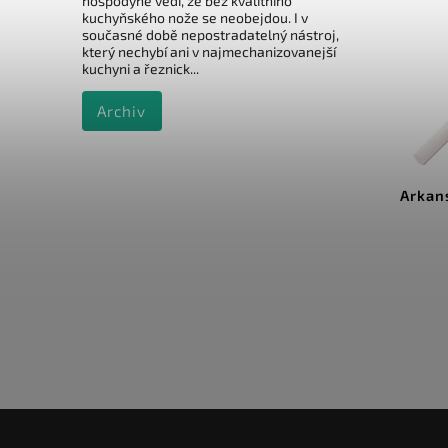
hospodyně vědí, že bez kvalitního
kuchyňského nože se neobejdou. I v
současné době nepostradatelný nástroj,
který nechybí ani v najmechanizovanejší
kuchyni a řeznick...
Archiv
Kód:
TG1091
idea vodítko na broušení
Arkansas keramická tyč
nožů
cm jemná
Do košíku
Do košíku
159 Kč
149 Kč