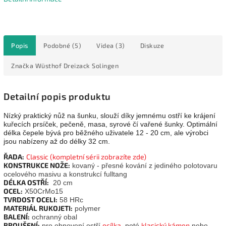
Popis
Podobné (5)
Videa (3)
Diskuze
Značka
Wüsthof Dreizack Solingen
Detailní popis produktu
Nízký praktický nůž na šunku, slouží díky jemnému ostří ke krájení
kuřecích prsíček, pečeně, masa, syrové čí vařené šunky. Optimální
délka čepele bývá pro běžného uživatele 12 - 20 cm, ale výrobci
jsou nabízeny až do délky 32 cm.
ŘADA:
Classic
(kompletní sérii zobrazíte zde)
KONSTRUKCE NOŽE:
kovaný - přesné kování z jediného polotovaru
ocelového masivu a konstrukcí fulltang
DÉLKA OSTŘÍ:
20 cm
OCEL:
X50CrMo15
TVRDOST OCELI:
58 HRc
MATERIÁL RUKOJETI:
polymer
BALENÍ:
ochranný obal
BROUŠENÍ:
ocílka
klasický kámen
pro obnovení ostří
, poté
nebo