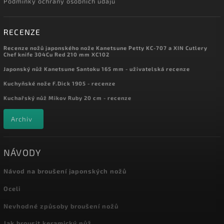
Podmínky ochrany osobních údajů
RECENZE
Recenze nožů japonského nože Kanetsune Petty KC-707 a XIN Cutlery
Chef knife 304Cu Red 210 mm XC102
Japonský nůž Kanetsune Santoku 165 mm - uživatelská recenze
Kuchyňské nože F.Dick 1905 - recenze
Kuchařský nůž Mikov Ruby 20 cm - recenze
Archiv
NÁVODY
Návod na broušení japonských nožů
Oceli
Nevhodné způsoby broušení nožů
Jak brousit keramický nůž