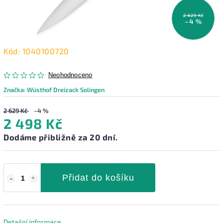
2 629 Kč
–4 %
Kód:
1040100720
Neohodnoceno
Značka:
Wüsthof Dreizack Solingen
2 629 Kč
–4 %
2 498 Kč
Dodáme přibližně za 20 dní.
Přidat do košíku
Detailní informace