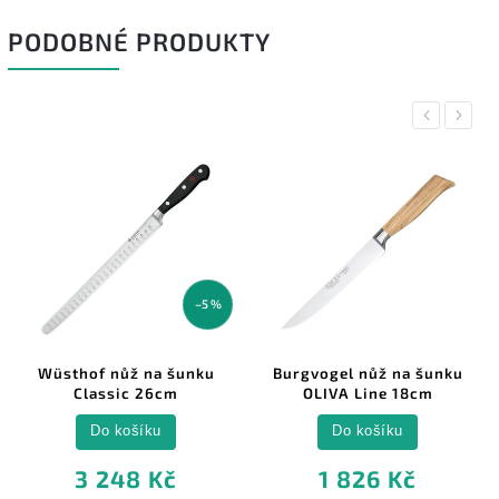
PODOBNÉ PRODUKTY
Previous
Next
–5 %
Wüsthof nůž na šunku
Burgvogel nůž na šunku
Classic 26cm
OLIVA Line 18cm
Do košíku
Do košíku
3 248 Kč
1 826 Kč