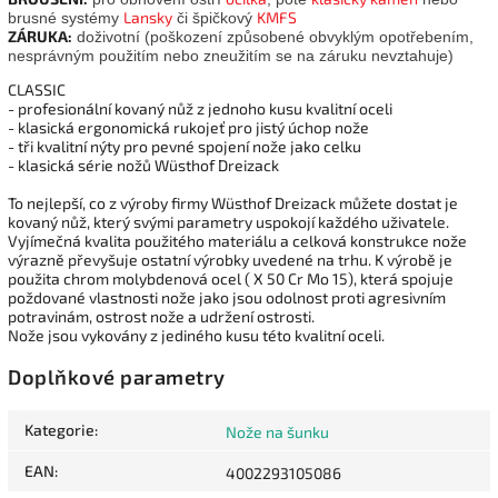
Lansky
KMFS
brusné systémy
či špičkový
ZÁRUKA:
doživotní (poškození způsobené obvyklým opotřebením,
nesprávným použitím nebo zneužitím se na záruku nevztahuje)
CLASSIC
- profesionální kovaný nůž z jednoho kusu kvalitní oceli
- klasická ergonomická rukojeť pro jistý úchop nože
- tři kvalitní nýty pro pevné spojení nože jako celku
- klasická série nožů Wüsthof Dreizack
To nejlepší, co z výroby firmy Wüsthof Dreizack můžete dostat je
kovaný nůž, který svými parametry uspokojí každého uživatele.
Vyjímečná kvalita použitého materiálu a celková konstrukce nože
výrazně převyšuje ostatní výrobky uvedené na trhu. K výrobě je
použita chrom molybdenová ocel ( X 50 Cr Mo 15), která spojuje
poždované vlastnosti nože jako jsou odolnost proti agresivním
potravinám, ostrost nože a udržení ostrosti.
Nože jsou vykovány z jediného kusu této kvalitní oceli.
Doplňkové parametry
Kategorie
:
Nože na šunku
EAN
:
4002293105086