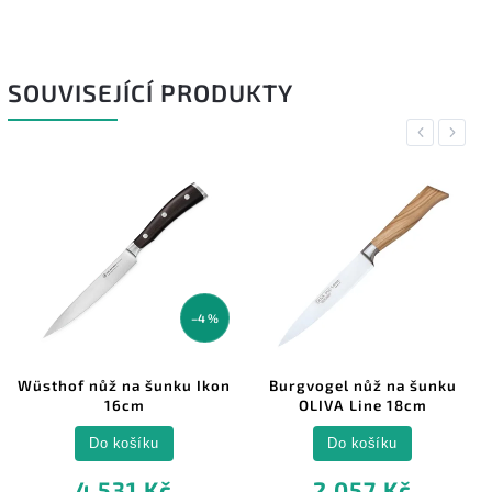
SOUVISEJÍCÍ PRODUKTY
Previous
Next
–4 %
Wüsthof nůž na šunku Ikon
Burgvogel nůž na šunku
16cm
OLIVA Line 18cm
Do košíku
Do košíku
4 531 Kč
2 057 Kč