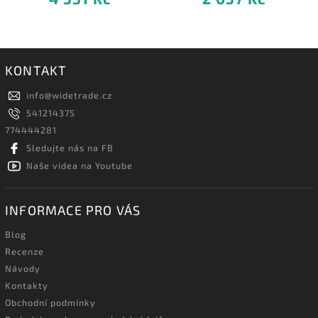
KONTAKT
info
@
widetrade.cz
541214375
774444281
Sledujte nás na FB
Naše videa na Youtube
INFORMACE PRO VÁS
Blog
Recenze
Návody
Kontakty
Obchodní podmínky