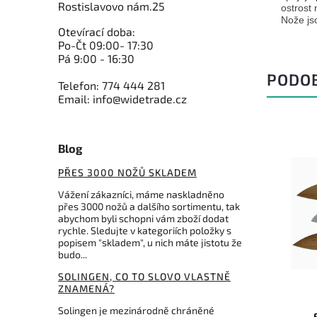
Rostislavovo nám.25
ostrost 
Nože jso
Otevírací doba:
Po-Čt 09:00- 17:30
Pá 9:00 - 16:30
PODO
Telefon: 774 444 281
Email: info@widetrade.cz
Blog
PŘES 3000 NOŽŮ SKLADEM
Vážení zákazníci, máme naskladněno
přes 3000 nožů a dalšího sortimentu, tak
abychom byli schopni vám zboží dodat
rychle. Sledujte v kategoriích položky s
popisem "skladem", u nich máte jistotu že
budo...
1 039 Kč
–5 %
SOLINGEN, CO TO SLOVO VLASTNĚ
ZNAMENÁ?
Kód:
1025046614
Solingen je mezinárodně chráněné
Wüsthof nůž na rajčata