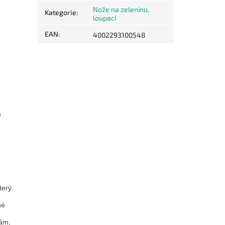
Nože na zeleninu,
Kategorie
:
loupací
EAN
:
4002293100548
m
terý
né
nám,