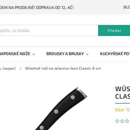
BL
DEM NA PRODEJNĚ! DOPRAVA OD 72,-KČ!
Hledat
JAPONSKÉ NOŽE
BROUSKY A BRUSKY
KUCHYŇSKÉ PO
, loupací
/
Wüsthof nůž na zeleninu Ikon Classic 8 cm
WÜS
CLAS
Kód:
1