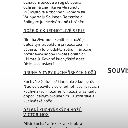
označení původu a registrovaná
Gourmet 14 cm
ochranná známka ve vlastnictví
Průmyslové a obchodní komory se
Do košíku
Wuppertalu Solingen Remscheid.
Solingen je mezinárodně chráněn...
987 Kč
NOŽE DICK-JEDNOTLIVÉ SÉRIE
Dlouhá životnost kvalitních nožů je
důležitým aspektem při počátečním
výběru. Tyto produkty splňují náročné
požadavky hobby i profesionálních
uživatelů. Kované kuchyňské nože
Dick:- exklusivní 1...
SOUVI
DRUHY A TYPY KUCHYŇSKÝCH NOŽŮ
Kuchyňský nůž - základ dobré kuchyně.
Níže se dozvíte více o jednotlivých druzích
kuchyňských nožů, jejich použití, vzhledu i
doporučeným broušením. Kuchařské a
kuchyňské nože ... ...
DĚLENÍ KUCHYŇSKÝCH NOŽŮ
VICTORINOX
Mistr kuchař a řezník, ale i dobrá