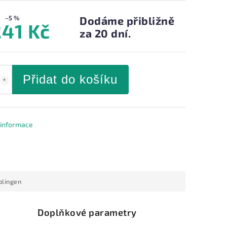
–5 %
Dodáme přibližně
241 Kč
za 20 dní.
Přidat do košíku
í informace
olingen
Doplňkové parametry