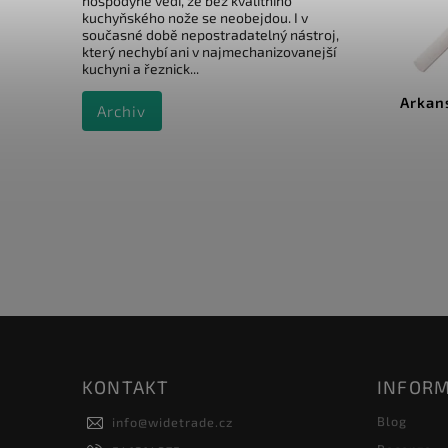
hospodyně vědí, že bez kvalitního
kuchyňského nože se neobejdou. I v
současné době nepostradatelný nástroj,
který nechybí ani v najmechanizovanejší
Kód:
TG1091
kuchyni a řeznick...
Taidea vodítko na broušení
Arkan
Archiv
nožů
Do košíku
159 Kč
KONTAKT
INFORM
Blog
info
@
widetrade.cz