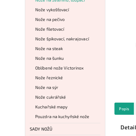
Nože vykošťovací
Nože na pečivo
Nože filetovací
Nože špikovací, nakrajovací
Nože na steak
Nože na šunku
Oblíbené nože Victorinox
Nože řeznické
Nože na sýr
Nože cukrářské
Kuchařské mapy
Popis
Pouzdra na kuchyňské nože
Detai
SADY NOŽŮ