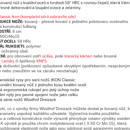
ovaný nůž z kvalitní oceli o tvrdosti 58° HRC s rovnou čepelí, která Vám
přesné dekorování a loupání ovoce a zeleniny.
lassic Ikon (kompletní sérii zobrazíte zde)
UKCE NOŽE:
kovaný - přesné kování z jediného polotovaru ocelového
 konstrukcí fulltang
OSTŘÍ:
8 cm
50CrMo15
T OCELI:
58 HRc
ÁL RUKOJETI:
polymer
:
ochranný obal
NÍ:
ocílka
klasický kámen
pro obnovení ostří
, poté
nebo brusné
Lansky
KMFS
y
či špičkový
:
doživotní (poškození způsobené obvyklým opotřebením, nesprávný
m nebo zneužitím se na záruku nevztahuje)
ristické rysy pro serii nožů IKON Classic:
ionální kovaný nůž z jednoho kusu kvalitní oceli
ká ergonomická rukojeť pro jistý úchop nože
alitní nýty pro pevné spojení nože jako celku
cká série nožů Wüsthof Dreizack
pší, co z výroby firmy Wüsthof Dreizack můžete dostat je kovaný nůž, k
arametry uspokojí každého uživatele. Vyjímečná kvalita použitého
lu a celková konstrukce nože výrazně převyšuje ostatní výrobky uvede
. K výrobě je použita chrom molybdenová ocel ( X 50 Cr Mo 15), která
 poždované vlastnosti nože jako jsou odolnost proti agresivním potravi