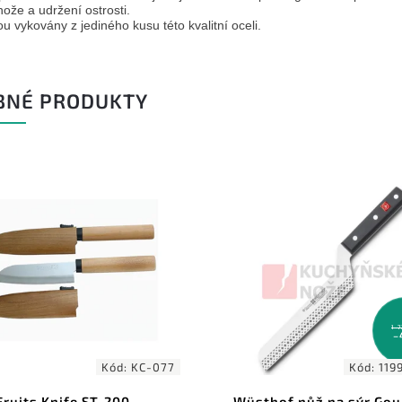
nože a udržení ostrosti.
u vykovány z jediného kusu této kvalitní oceli.
BNÉ PRODUKTY
1 
–
Kód:
KC-077
Kód:
119
Fruits Knife ST-200
Wüsthof nůž na sýr Go