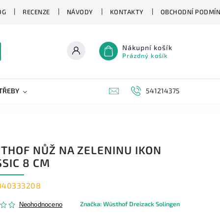
OG
RECENZE
NÁVODY
KONTAKTY
OBCHODNÍ PODMÍ
Nákupní košík
Prázdný košík
TŘEBY
KAPESNÍ NOŽE
NOVINKY
541214375
ZNAČKY
THOF NŮŽ NA ZELENINU IKON
SIC 8 CM
040333208
Značka:
Wüsthof Dreizack Solingen
Neohodnoceno