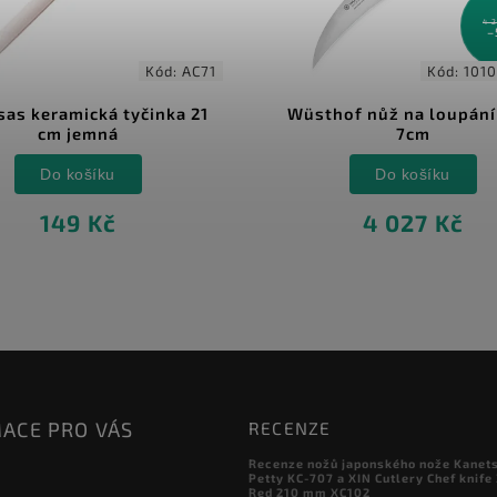
4 
–
Kód:
AC71
Kód:
101
sas keramická tyčinka 21
Wüsthof nůž na loupání
cm jemná
7cm
Do košíku
Do košíku
149 Kč
4 027 Kč
ACE PRO VÁS
RECENZE
Recenze nožů japonského nože Kanet
Petty KC-707 a XIN Cutlery Chef knife
Red 210 mm XC102