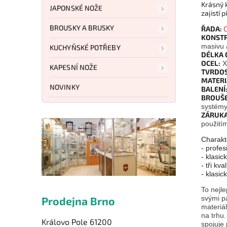
Krásný k
JAPONSKÉ NOŽE
zajistí 
BROUSKY A BRUSKY
ŘADA:
C
KONSTR
masivu a
KUCHYŇSKÉ POTŘEBY
DÉLKA 
OCEL:
X
KAPESNÍ NOŽE
TVRDOS
MATERI
NOVINKY
BALENÍ
BROUŠE
systém
ZÁRUKA
použití
Charakte
- profes
- klasic
- tři kv
- klasi
To nejle
svými p
Prodejna Brno
materiá
na trhu
Královo Pole 61200
spojuje