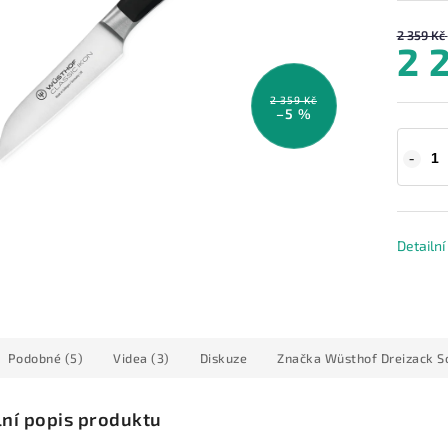
2 359 Kč
2 
2 359 Kč
–5 %
Detailn
Podobné (5)
Videa (3)
Diskuze
Značka
Wüsthof Dreizack S
lní popis produktu