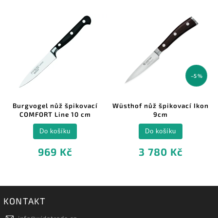
–5 %
Burgvogel nůž špikovací
Wüsthof nůž špikovací Ikon
COMFORT Line 10 cm
9cm
Do košíku
Do košíku
969 Kč
3 780 Kč
KONTAKT