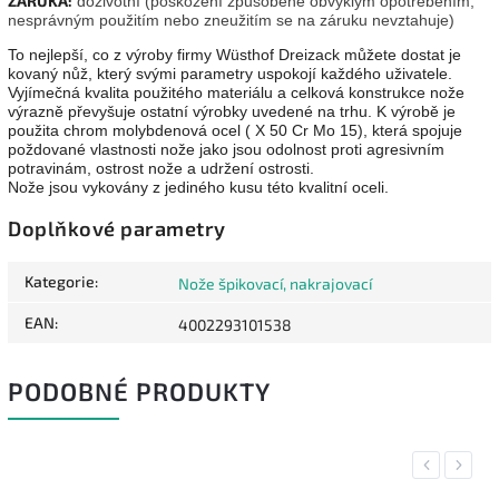
ZÁRUKA:
doživotní (poškození způsobené obvyklým opotřebením,
nesprávným použitím nebo zneužitím se na záruku nevztahuje)
To nejlepší, co z výroby firmy Wüsthof Dreizack můžete dostat je
kovaný nůž, který svými parametry uspokojí každého uživatele.
Vyjímečná kvalita použitého materiálu a celková konstrukce nože
výrazně převyšuje ostatní výrobky uvedené na trhu. K výrobě je
použita chrom molybdenová ocel ( X 50 Cr Mo 15), která spojuje
poždované vlastnosti nože jako jsou odolnost proti agresivním
potravinám, ostrost nože a udržení ostrosti.
Nože jsou vykovány z jediného kusu této kvalitní oceli.
Doplňkové parametry
Kategorie
:
Nože špikovací, nakrajovací
EAN
:
4002293101538
PODOBNÉ PRODUKTY
Previous
Next