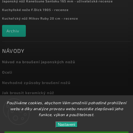
Japonský nůž Kanetsune Santoku 165 mm - uživatelská recenze
Kuchyňské nože F.Dick 1905 - recenze
Kuchařský nůž Mikov Ruby 20 cm - recenze
Archiv
NÁVODY
Návod na broušení japonských nožů
Oceli
Nevhodné způsoby broušení nožů
Jak brousit keramický nůž
Používáme cookies, abychom Vám umožnili pohodlné prohlížení
Archiv
webu a díky analýze provozu webu neustále zlepšovali jeho
funkce, výkon a použitelnost.
Nastavení
Copyright 2026
Kuchyňské nože
. Všechna práva vyhrazena.
Přes 8000 nožů a dalšího příslušenství máme skladem
na prodejně! Doprava od 72,-Kč!