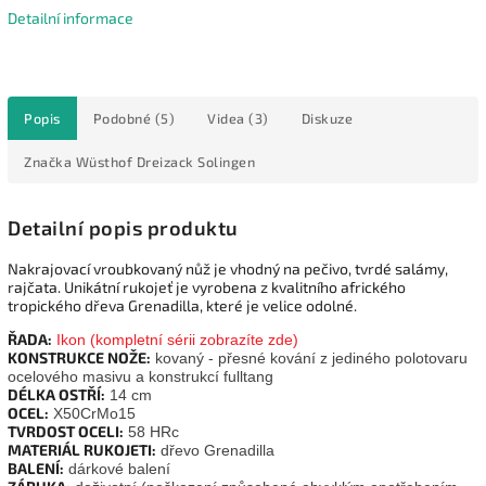
Detailní informace
Popis
Podobné (5)
Videa (3)
Diskuze
Značka
Wüsthof Dreizack Solingen
Detailní popis produktu
Nakrajovací vroubkovaný nůž je vhodný na pečivo, tvrdé salámy,
rajčata. Unikátní rukojeť je vyrobena z kvalitního afrického
tropického dřeva Grenadilla, které je velice odolné.
ŘADA:
Ikon (kompletní sérii zobrazíte zde)
KONSTRUKCE NOŽE:
kovaný - přesné kování z jediného polotovaru
ocelového masivu a konstrukcí fulltang
DÉLKA OSTŘÍ:
14 cm
OCEL:
X50CrMo15
TVRDOST OCELI:
58 HRc
MATERIÁL RUKOJETI:
dřevo Grenadilla
BALENÍ:
dárkové balení