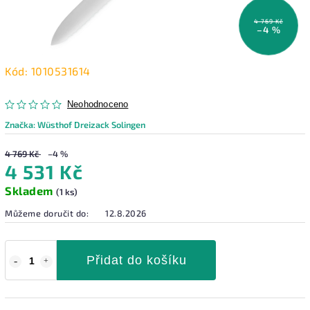
4 769 Kč
–4 %
Kód:
1010531614
Neohodnoceno
Značka:
Wüsthof Dreizack Solingen
4 769 Kč
–4 %
4 531 Kč
Skladem
(1 ks)
Můžeme doručit do:
12.8.2026
Přidat do košíku