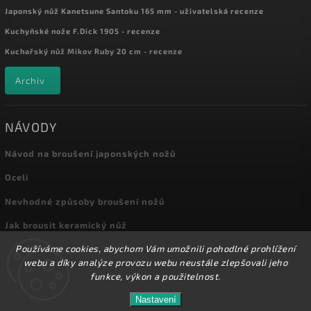
Japonský nůž Kanetsune Santoku 165 mm - uživatelská recenze
Kuchyňské nože F.Dick 1905 - recenze
Kuchařský nůž Mikov Ruby 20 cm - recenze
Archiv
NÁVODY
Návod na broušení japonských nožů
Oceli
Nevhodné způsoby broušení nožů
Jak brousit keramický nůž
Používáme cookies, abychom Vám umožnili pohodlné prohlížení
Archiv
webu a díky analýze provozu webu neustále zlepšovali jeho
funkce, výkon a použitelnost.
Nastavení
Copyright 2026
Kuchyňské nože
. Všechna práva vyhrazena.
Přes 8000 nožů a dalšího příslušenství máme skladem