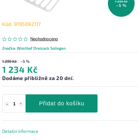
1 299 Kč
–5 %
Kód:
9195092117
Neohodnoceno
Značka:
Wüsthof Dreizack Solingen
1 299 Kč
–5 %
1 234 Kč
Dodáme přibližně za 20 dní.
Přidat do košíku
Detailní informace