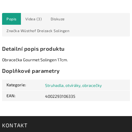
Popis
Videa (3)
Diskuze
Značka
Wüsthof Dreizack Solingen
Detailní popis produktu
Obracečka Gourmet Solingen 17cm.
Doplňkové parametry
Kategorie
:
Struhadla, otvíráky, obracečky
EAN
:
4002293106335
KONTAKT