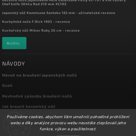
Chef knife 304Cu Red 210 mm XC102
Japonský nůž Kanetsune Santoku 165 mm - uživatelská recenze
Kuchyňské nože F.Dick 1905 - recenze
Kuchařský nůž Mikov Ruby 20 cm - recenze
Archiv
NÁVODY
Návod na broušení japonských nožů
Oceli
Nevhodné způsoby broušení nožů
Jak brousit keramický nůž
Používáme cookies, abychom Vám umožnili pohodlné prohlížení
Archiv
webu a díky analýze provozu webu neustále zlepšovali jeho
funkce, výkon a použitelnost.