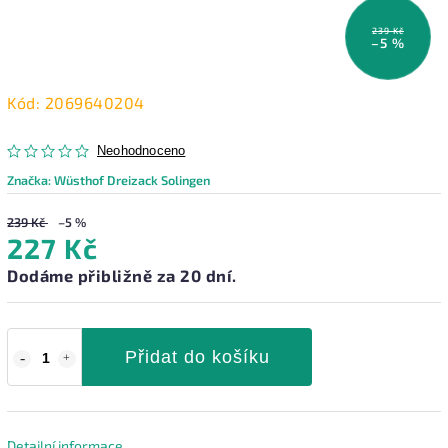
239 Kč
–5 %
Kód:
2069640204
Neohodnoceno
Značka:
Wüsthof Dreizack Solingen
239 Kč
–5 %
227 Kč
Dodáme přibližně za 20 dní.
Přidat do košíku
Detailní informace