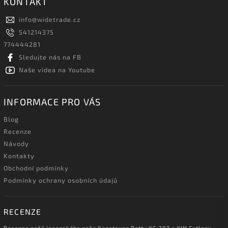
KONTAKT
info
@
widetrade.cz
541214375
774444281
Sledujte nás na FB
Naše videa na Youtube
INFORMACE PRO VÁS
Blog
Recenze
Návody
Kontakty
Obchodní podmínky
Podmínky ochrany osobních údajů
RECENZE
Recenze nožů japonského nože Kanetsune Petty KC-707 a XIN Cutlery