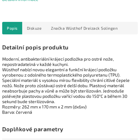
Popis
Diskuze
Značka
Wüsthof Dreizack Solingen
Detailní popis produktu
Moderní, antibakteriální krájecí podložka pro ostré nože,
nepostradatelná v každé kuchyni.
Wüsthof nabízí novou elegantní a funkční krájecí podložku
vyrobenou z odolného termoplastického polyuretanu (TPU).
Speciální materiál s vysokou mírou flexibility chrání citlivé čepele
nožů. Nože proto zůstávají ostré delší dobu. Plastový materiál
neabsorbuje pachy a vůně a může být sterilizován. Jednoduše
polévejte plastovou podložku vařící vodou do 150°C a během 30
sekund bude sterilizována.
Rozměry: 262 mm x 170 mm x 2 mm (dxšxv)
Barva: červená
Doplňkové parametry