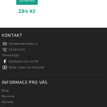
Do košíku
284 Kč
KONTAKT
info
@
widetrade.cz
541214375
774444281
Sledujte nás na FB
Naše videa na Youtube
INFORMACE PRO VÁS
Blog
Recenze
Návody