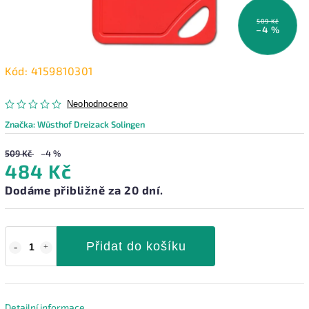
509 Kč
–4 %
Kód:
4159810301
Neohodnoceno
Značka:
Wüsthof Dreizack Solingen
509 Kč
–4 %
484 Kč
Dodáme přibližně za 20 dní.
Přidat do košíku
Detailní informace