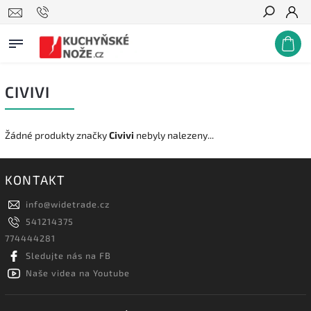
Hledat
CIVIVI
Žádné produkty značky
Civivi
nebyly nalezeny...
KONTAKT
info
@
widetrade.cz
541214375
774444281
Sledujte nás na FB
Naše videa na Youtube