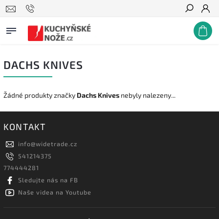
Hledat
DACHS KNIVES
Žádné produkty značky
Dachs Knives
nebyly nalezeny...
KONTAKT
info
@
widetrade.cz
541214375
774444281
Sledujte nás na FB
Naše videa na Youtube