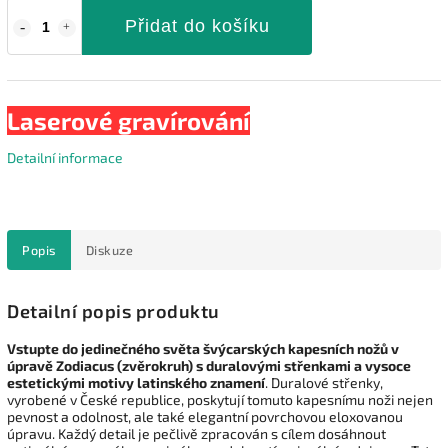
Přidat do košíku
Laserové gravírování
Detailní informace
Popis
Diskuze
Detailní popis produktu
Vstupte do jedinečného světa švýcarských kapesních nožů v
úpravě Zodiacus (zvěrokruh) s duralovými střenkami a vysoce
estetickými motivy latinského znamení
. Duralové střenky,
vyrobené v České republice, poskytují tomuto kapesnímu noži nejen
pevnost a odolnost, ale také elegantní povrchovou eloxovanou
úpravu. Každý detail je pečlivě zpracován s cílem dosáhnout