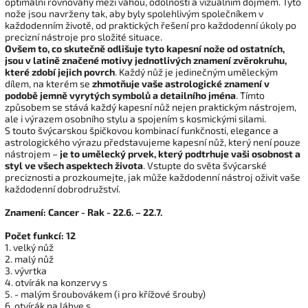
optimální rovnováhy mezi váhou, odolností a vizuálním dojmem. Tyto
nože jsou navrženy tak, aby byly spolehlivým společníkem v
každodenním životě, od praktických řešení pro každodenní úkoly po
precizní nástroje pro složité situace.
Ovšem to, co skutečně odlišuje tyto kapesní nože od ostatních,
jsou v latině značené motivy jednotlivých znamení zvěrokruhu,
které zdobí jejich povrch
. Každý nůž je jedinečným uměleckým
dílem, na kterém se
zhmotňuje vaše astrologické znamení v
podobě jemně vyrytých symbolů a detailního jména
. Tímto
způsobem se stává každý kapesní nůž nejen praktickým nástrojem,
ale i výrazem osobního stylu a spojením s kosmickými silami.
S touto švýcarskou špičkovou kombinací funkčnosti, elegance a
astrologického výrazu představujeme kapesní nůž, který není pouze
nástrojem –
je to umělecký prvek, který podtrhuje vaši osobnost a
styl ve všech aspektech života
. Vstupte do světa švýcarské
preciznosti a prozkoumejte, jak může každodenní nástroj oživit vaše
každodenní dobrodružství.
Znamení: Cancer - Rak - 22.6. – 22.7.
Počet funkcí: 12
1. velký nůž
2. malý nůž
3. vývrtka
4. otvírák na konzervy s
5. - malým šroubovákem (i pro křížové šrouby)
6. otvírák na láhve s