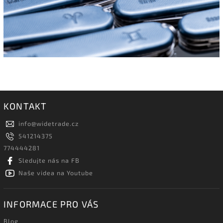
KONTAKT
info
@
widetrade.cz
541214375
774444281
Sledujte nás na FB
Naše videa na Youtube
INFORMACE PRO VÁS
Blog