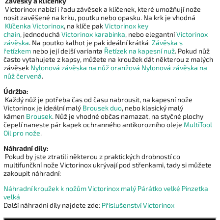
Závěsky a klíčenky
Victorinox nabízí i řadu závěsek a klíčenek, které umožňují nože
nosit zavěšené na krku, poutku nebo opasku. Na krk je vhodná
Klíčenka Victorinox
, na klíče pak
Victorinox key
chain
, jednoduchá
Victorinox karabinka
, nebo elegantní
Victorinox
závěska
. Na poutko kalhot je pak ideální krátká
Závěska s
řetízkem
nebo její delší varianta
Řetízek na kapesní nuž
. Pokud nůž
často vytahujete z kapsy, můžete na kroužek dát některou z malých
závěsek
Nylonová závěska na nůž oranžová
Nylonová závěska na
nůž červená
.
Údržba:
Každý nůž je potřeba čas od času nabrousit, na kapesní nože
Victorinox je ideální malý
Brousek duo
, nebo klasický malý
kámen
Brousek
. Nůž je vhodné občas namazat, na styčné plochy
čepelí naneste pár kapek ochranného antikorozního oleje
MultiTool
Oil pro nože
.
Náhradní díly:
Pokud by jste ztratili některou z praktických drobností co
multifunčkní nože Victorinox ukrývají pod střenkami, tady si můžete
zakoupit náhradní:
Náhradní kroužek k nožům Victorinox malý
Párátko velké
Pinzetka
velká
Další náhradni díly najdete zde:
Příslušenství Victorinox