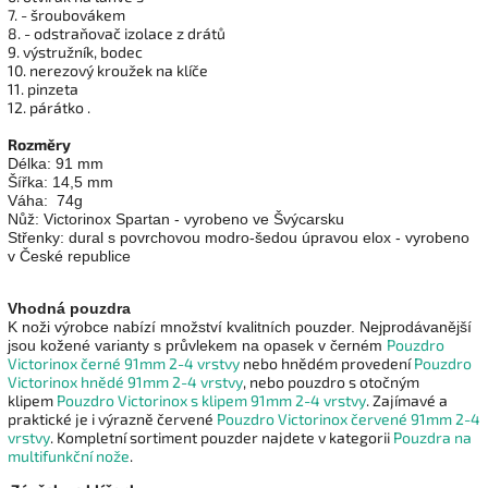
7. - šroubovákem
8. - odstraňovač izolace z drátů
9. výstružník, bodec
10. nerezový kroužek na klíče
11. pinzeta
12. párátko .
Rozměry
Délka: 91 mm
Šířka: 14,5 mm
Váha: 74g
Nůž: Victorinox Spartan - vyrobeno ve Švýcarsku
Střenky: dural s povrchovou modro-šedou úpravou elox - vyrobeno
v České republice
Vhodná pouzdra
K noži výrobce nabízí množství kvalitních pouzder. Nejprodávanější
Pouzdro
jsou kožené varianty s průvlekem na opasek v černém
Victorinox černé 91mm 2-4 vrstvy
nebo hnědém provedení
Pouzdro
Victorinox hnědé 91mm 2-4 vrstvy
, nebo pouzdro s otočným
klipem
Pouzdro Victorinox s klipem 91mm 2-4 vrstvy
. Zajímavé a
praktické je i výrazně červené
Pouzdro Victorinox červené 91mm 2-4
vrstvy
. Kompletní sortiment pouzder najdete v kategorii
Pouzdra na
multifunkční nože
.