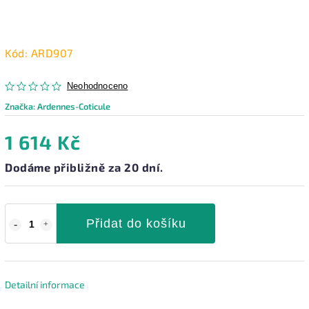
Kód:
ARD907
Neohodnoceno
Značka:
Ardennes-Coticule
1 614 Kč
Dodáme přibližně za 20 dní.
Přidat do košíku
Detailní informace