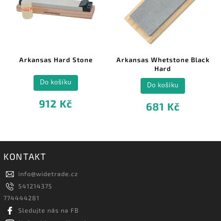
Arkansas Hard Stone
Arkansas Whetstone Black
Hard
Do košíku
Do košíku
912 Kč
681 Kč
KONTAKT
info
@
widetrade.cz
541214375
774444281
Sledujte nás na FB