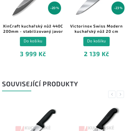
–20 %
–23 %
t kuchařský nůž 440C
Victorinox Swiss Modern
Victori
 stabilizovaný javor
kuchařský nůž 20 cm
Kuchařsk
Do košíku
Do košíku
3 999 Kč
2 139 Kč
SOUVISEJÍCÍ PRODUKTY
Previous
Next