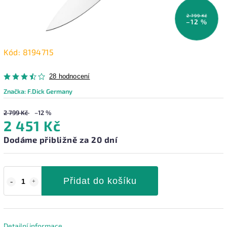
2 799 Kč
–12 %
Kód:
8194715
28 hodnocení
Značka:
F.Dick Germany
2 799 Kč
–12 %
2 451 Kč
Dodáme přibližně za 20 dní
Přidat do košíku
Detailní informace