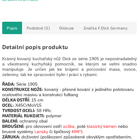
Popis
Podobné (5)
Diskuze
Značka
F.Dick Germany
Detailní popis produktu
Krásný kovaný kuchařský nůž Dick ze série 1905 je nepostradatelný
a všestranný kuchyňský pomocník, se kterým se velmi snadno
manipuluje. Je určen jak ke krájení a porcování masa, ovoce,
zeleniny, tak ke zpracování bylin i práci s rybami.
ŘADA:
Série 1905
KONSTRUKCE NOŽE:
kovaný - přesné kování z jediného polotovaru
ocelového masivu a konstrukcí fulltang
DÉLKA OSTŘÍ:
15 cm
OCEL:
X45CrMoV15
TVRDOST OCELI:
58 HRc
MATERIÁL RUKOJETI:
polymer
BALENÍ:
ochranný obal
BROUŠENÍ:
ocílka
klasický kámen
pro obnovení ostří
, poté
nebo
Lansky
KMFS
brusné systémy
či špičkový
ZÁRUKA:
doživotní (poškození způsobené obvyklým opotřebením,