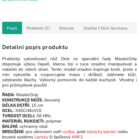
Popis
Podobné (5)
Diskuze
Značka
F.Dick Germany
Detailní popis produktu
Praktický vykosťovací nůž Dick ze speciální řady MasterGrip
disponuje úzkou čepelí, kterou lze v ruce snadno manipulovat a
natáčet do všech stran. Tento model snadno kopíruje kosti, proto s
ním vykostíte a rozporcujete maso i drůbež, stáhnete kůži,
odstraníte šlachy. Výborný pomocník do každé kuchyně. Vhodný i
pro průmyslové použití.
ŘADA:
MasterGrip
KONSTRUKCE NOŽE:
lisovaný
DÉLKA OSTŘÍ:
15 cm
OCEL:
X45CrMoV15
TVRDOST OCELI:
58 HRc
MATERIÁL RUKOJETI:
polymer
BALENÍ:
ochranný obal
BROUŠENÍ:
ocílka
klasický kámen
pro obnovení ostří
, poté
nebo
Lansky
KMFS
brusné systémy
či špičkový