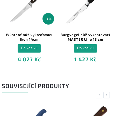
–5 %
Wüsthof nůž vykosťovací
Burgvogel nůž vykosťovací
Ikon 14cm
MASTER Line 13 cm
Do košíku
Do košíku
4 027 Kč
1 427 Kč
SOUVISEJÍCÍ PRODUKTY
Previous
Next