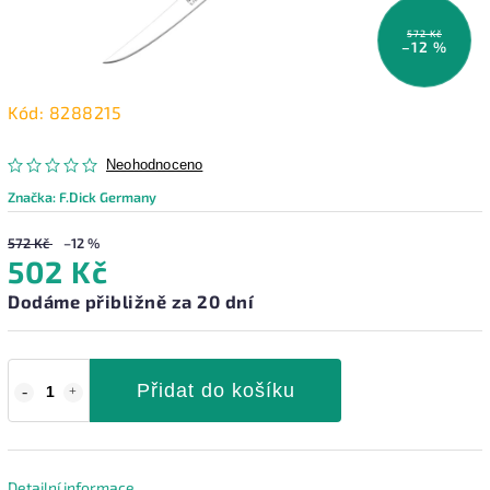
572 Kč
–12 %
Kód:
8288215
Neohodnoceno
Značka:
F.Dick Germany
572 Kč
–12 %
502 Kč
Dodáme přibližně za 20 dní
Přidat do košíku
Detailní informace