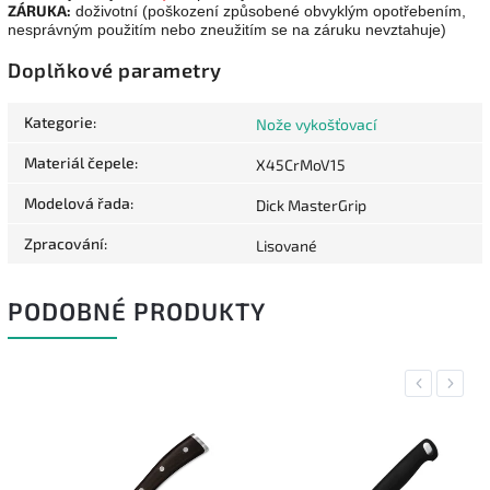
ZÁRUKA:
doživotní (poškození způsobené obvyklým opotřebením,
nesprávným použitím nebo zneužitím se na záruku nevztahuje)
Doplňkové parametry
Kategorie
:
Nože vykošťovací
Materiál čepele
:
X45CrMoV15
Modelová řada
:
Dick MasterGrip
Zpracování
:
Lisované
PODOBNÉ PRODUKTY
Previous
Next