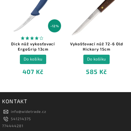
–12 %
Dick nůž vykosťovací
Vykošťovací nůž 72-6 Old
ErgoGrip 13cm
Hickory 15cm
Do košíku
Do košíku
407 Kč
585 Kč
KONTAKT
info
@
widetrade.cz
541214375
774444281