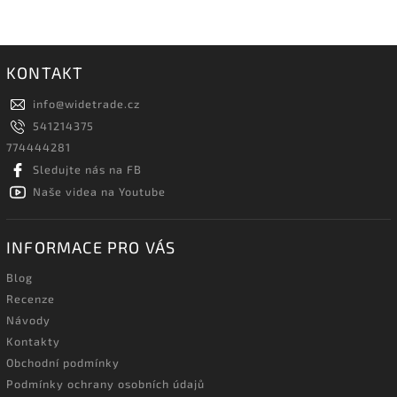
KONTAKT
info
@
widetrade.cz
541214375
774444281
Sledujte nás na FB
Naše videa na Youtube
INFORMACE PRO VÁS
Blog
Recenze
Návody
Kontakty
Obchodní podmínky
Podmínky ochrany osobních údajů