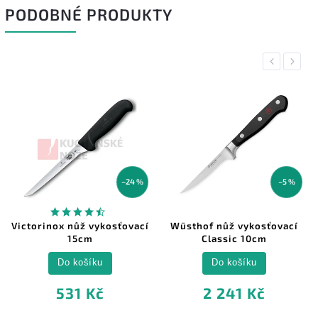
PODOBNÉ PRODUKTY
Previous
Next
–24 %
–5 %
Victorinox nůž vykosťovací
Wüsthof nůž vykosťovací
15cm
Classic 10cm
Do košíku
Do košíku
531 Kč
2 241 Kč