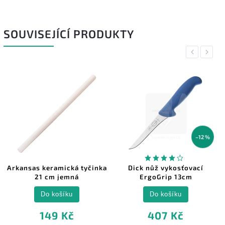
SOUVISEJÍCÍ PRODUKTY
Previous
Next
–12 %
Arkansas keramická tyčinka
Dick nůž vykosťovací
21 cm jemná
ErgoGrip 13cm
Do košíku
Do košíku
149 Kč
407 Kč