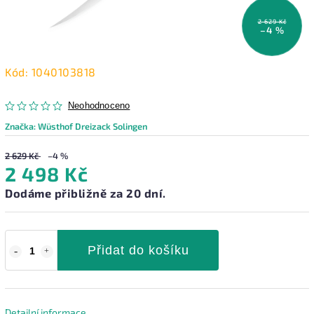
2 629 Kč
–4 %
Kód:
1040103818
Neohodnoceno
Značka:
Wüsthof Dreizack Solingen
2 629 Kč
–4 %
2 498 Kč
Dodáme přibližně za 20 dní.
Přidat do košíku
Detailní informace