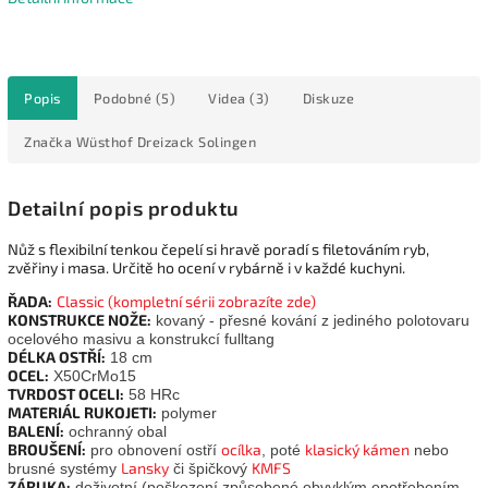
Popis
Podobné (5)
Videa (3)
Diskuze
Značka
Wüsthof Dreizack Solingen
Detailní popis produktu
Nůž s flexibilní tenkou čepelí si hravě poradí s filetováním ryb,
zvěřiny i masa. Určitě ho ocení v rybárně i v každé kuchyni.
ŘADA:
Classic
(kompletní sérii zobrazíte zde)
KONSTRUKCE NOŽE:
kovaný - přesné kování z jediného polotovaru
ocelového masivu a konstrukcí fulltang
DÉLKA OSTŘÍ:
18 cm
OCEL:
X50CrMo15
TVRDOST OCELI:
58 HRc
MATERIÁL RUKOJETI:
polymer
BALENÍ:
ochranný obal
BROUŠENÍ:
ocílka
klasický kámen
pro obnovení ostří
, poté
nebo
Lansky
KMFS
brusné systémy
či špičkový
ZÁRUKA:
doživotní (poškození způsobené obvyklým opotřebením,