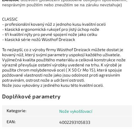
nesprávným použitím nebo zneužitím se na záruku nevztahuje)
CLASSIC
- profesionální kovaný nůž z jednoho kusu kvalitní oceli
- klasická ergonomická rukojeť pro jistý úchop nože
- tři kvalitní nýty pro pevné spojení nože jako celku
- klasická série nožů Wüsthof Dreizack
To nejlepší, co z výroby firmy Wüsthof Dreizack můžete dostat je
kovaný nůž, který svými parametry uspokojí každého uživatele.
Vyjímečná kvalita použitého materiálu a celková konstrukce nože
výrazně převyšuje ostatní výrobky uvedené na trhu. K výrobě je
použita chrom molybdenová ocel ( X 50 Cr Mo 15), která spojuje
poždované vlastnosti nože jako jsou odolnost proti agresivním
potravinám, ostrost nože a udržení ostrosti.
Nože jsou vykovány z jediného kusu této kvalitní oceli.
Doplňkové parametry
Kategorie
:
Nože vykošťovací
EAN
:
4002293105833