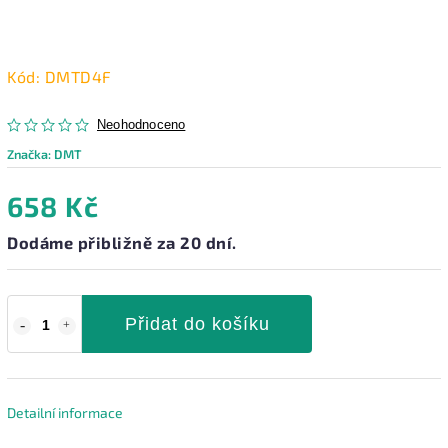
Kód:
DMTD4F
Neohodnoceno
Značka:
DMT
658 Kč
Dodáme přibližně za 20 dní.
Přidat do košíku
Detailní informace