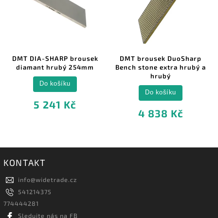
DMT DIA-SHARP brousek
DMT brousek DuoSharp
diamant hrubý 254mm
Bench stone extra hrubý a
hrubý
Do košíku
Do košíku
5 241 Kč
4 838 Kč
KONTAKT
info
@
widetrade.cz
541214375
774444281
Sledujte nás na FB