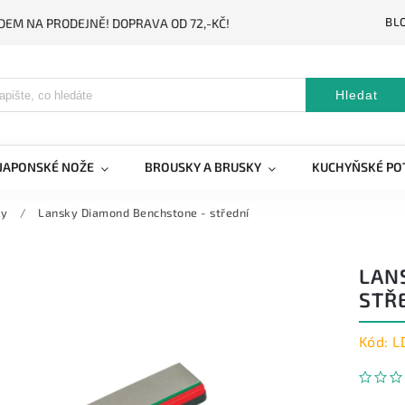
BL
DEM NA PRODEJNĚ! DOPRAVA OD 72,-KČ!
Hledat
JAPONSKÉ NOŽE
BROUSKY A BRUSKY
KUCHYŇSKÉ PO
ky
/
Lansky Diamond Benchstone - střední
LAN
STŘ
Kód:
L