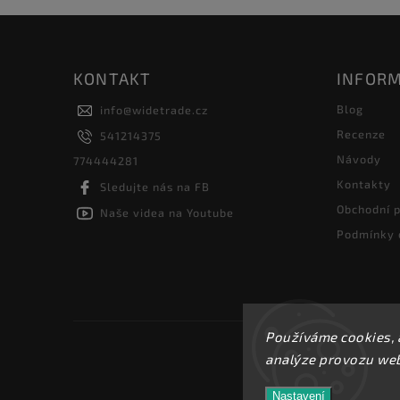
KONTAKT
INFORM
Blog
info
@
widetrade.cz
Recenze
541214375
Návody
774444281
Kontakty
Sledujte nás na FB
Obchodní 
Naše videa na Youtube
Podmínky 
Používáme cookies, 
analýze provozu webu
Nastavení