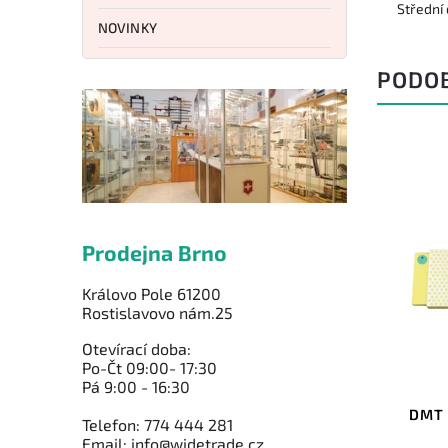
Střední
NOVINKY
PODO
Prodejna Brno
Královo Pole 61200
Rostislavovo nám.25
Otevírací doba:
Po-Čt 09:00- 17:30
Kód:
DMTTCKITF
Pá 9:00 - 16:30
Sharpener Honing Cone Kit
DMT 
Telefon: 774 444 281
Email: info@widetrade.cz