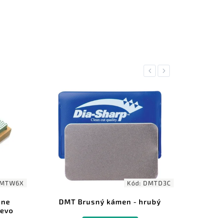
Previous
Next
MTW6X
Kód:
DMTD3C
one
DMT Brusný kámen - hrubý
D
řevo
dia