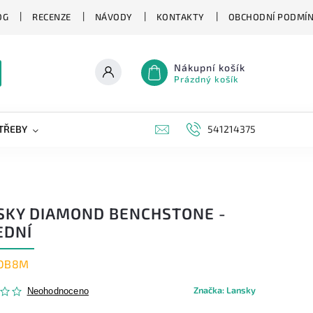
OG
RECENZE
NÁVODY
KONTAKTY
OBCHODNÍ PODMÍ
Nákupní košík
Prázdný košík
TŘEBY
KAPESNÍ NOŽE
NOVINKY
541214375
ZNAČKY
SKY DIAMOND BENCHSTONE -
EDNÍ
DB8M
Značka:
Lansky
Neohodnoceno