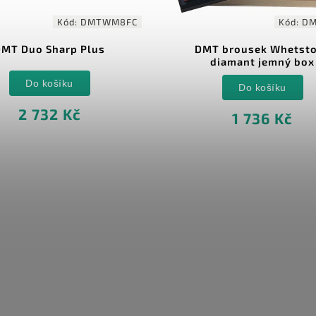
Kód:
DMTWM8FC
Kód:
DM
MT Duo Sharp Plus
DMT brousek Whetst
diamant jemný box
Do košíku
Do košíku
2 732 Kč
1 736 Kč