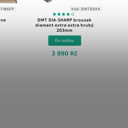
TW6FP
Kód:
DMTD8XX
one
DMT DIA-SHARP brousek
EZE
diamant extra extra hrubý
203mm
Do košíku
3 990 Kč