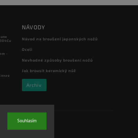
NÁVODY
sune
Návod na broušení japonských nožů
 304Cu
Oceli
mm -
Nevhodné způsoby broušení nožů
Jak brousit keramický nůž
cenze
Archiv
Souhlasím