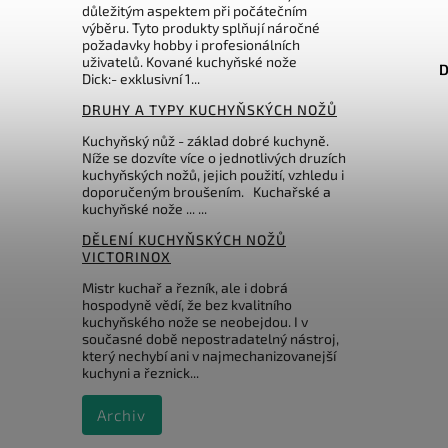
důležitým aspektem při počátečním
výběru. Tyto produkty splňují náročné
Kód:
DMTW8C
požadavky hobby i profesionálních
uživatelů. Kované kuchyňské nože
DMT Diamantový brousek
D
Dick:- exklusivní 1...
DRUHY A TYPY KUCHYŇSKÝCH NOŽŮ
Do košíku
Kuchyňský nůž - základ dobré kuchyně.
Níže se dozvíte více o jednotlivých druzích
3 456 Kč
kuchyňských nožů, jejich použití, vzhledu i
doporučeným broušením. Kuchařské a
kuchyňské nože ... ...
DĚLENÍ KUCHYŇSKÝCH NOŽŮ
VICTORINOX
Mistr kuchař a řezník, ale i dobrá
hospodyně vědí, že bez kvalitního
kuchyňského nože se neobejdou. I v
současné době nepostradatelný nástroj,
který nechybí ani v najmechanizovanejší
kuchyni a řeznick...
Archiv