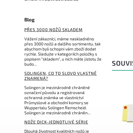
Do košíku
3 499 Kč
Blog
PŘES 3000 NOŽŮ SKLADEM
Vážení zákazníci, máme naskladněno
přes 3000 nožů a dalšího sortimentu, tak
abychom byli schopni vám zboží dodat
rychle. Sledujte v kategoriích položky s
popisem "skladem", u nich máte jistotu že
SOUVI
budo...
SOLINGEN, CO TO SLOVO VLASTNĚ
ZNAMENÁ?
Solingen je mezinárodně chráněné
označení původu a registrovaná
ochranná známka ve vlastnictví
Průmyslové a obchodní komory se
Wuppertalu Solingen Remscheid.
Solingen je mezinárodně chráněn...
NOŽE DICK-JEDNOTLIVÉ SÉRIE
Dlouhá životnost kvalitních nožů je