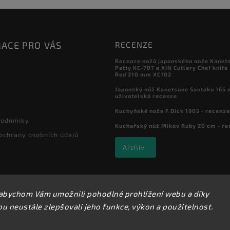
ACE PRO VÁS
RECENZE
Recenze nožů japonského nože Kanet
Petty KC-707 a XIN Cutlery Chef knife
Red 210 mm XC102
Japonský nůž Kanetsune Santoku 165 
uživatelská recenze
Kuchyňské nože F.Dick 1905 - recenze
podmínky
Kuchařský nůž Mikov Ruby 20 cm - re
ochrany osobních údajů
Archiv
abychom Vám umožnili pohodlné prohlížení webu a díky
Copyright 2026
Kuchyňské nože
. Všechna práva vyhrazena.
 neustále zlepšovali jeho funkce, výkon a použitelnost.