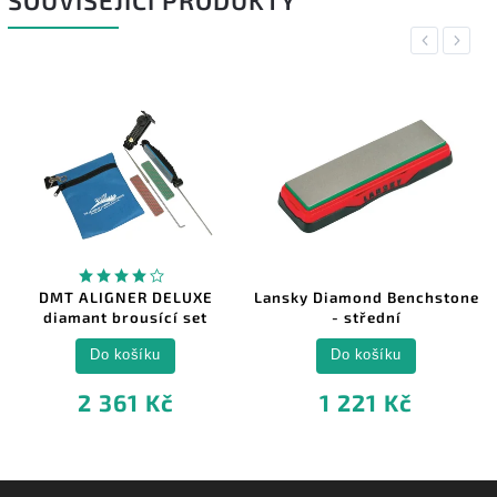
SOUVISEJÍCÍ PRODUKTY
Previous
Next
DMT ALIGNER DELUXE
Lansky Diamond Benchstone
diamant brousící set
- střední
Do košíku
Do košíku
2 361 Kč
1 221 Kč