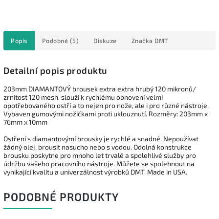
Popis
Podobné (5)
Diskuze
Značka
DMT
Detailní popis produktu
203mm DIAMANTOVÝ brousek extra extra hrubý 120 mikronů/
zrnitost 120 mesh. slouží k rychlému obnovení velmi
opotřebovaného ostří a to nejen pro nože, ale i pro různé nástroje.
Vybaven gumovými nožičkami proti uklouznutí. Rozměry: 203mm x
76mm x 10mm
Ostření s diamantovýmí brousky je rychlé a snadné. Nepoužívat
žádný olej, brousit nasucho nebo s vodou. Odolná konstrukce
brousku poskytne pro mnoho let trvalé a spolehlivé služby pro
údržbu vašeho pracovního nástroje. Můžete se spolehnout na
vynikající kvalitu a univerzálnost výrobků DMT. Made in USA.
PODOBNÉ PRODUKTY