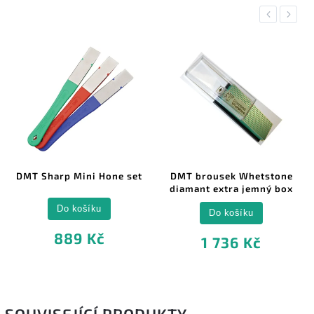
Previous
Next
DMT Sharp Mini Hone set
DMT brousek Whetstone
diamant extra jemný box
Do košíku
Do košíku
889 Kč
1 736 Kč