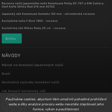
Recenze nožů japonského nože Kanetsune Petty KC-707 a XIN Cutlery
Chef knife 304Cu Red 210 mm XC102
Japonský nůž Kanetsune Santoku 165 mm - uživatelská recenze
Kuchyňské nože F.Dick 1905 - recenze
Kuchařský nůž Mikov Ruby 20 cm - recenze
Archiv
NÁVODY
Návod na broušení japonských nožů
Oceli
Nevhodné způsoby broušení nožů
Jak brousit keramický nůž
Používáme cookies, abychom Vám umožnili pohodlné prohlížení
Archiv
webu a díky analýze provozu webu neustále zlepšovali jeho
funkce, výkon a použitelnost.