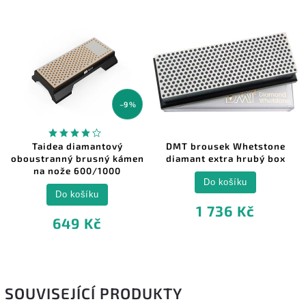
–9 %
Taidea diamantový
DMT brousek Whetstone
oboustranný brusný kámen
diamant extra hrubý box
na nože 600/1000
Do košíku
Do košíku
1 736 Kč
649 Kč
SOUVISEJÍCÍ PRODUKTY