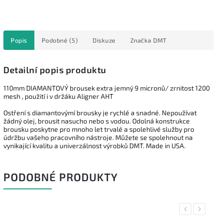
Popis
Podobné (5)
Diskuze
Značka
DMT
Detailní popis produktu
110mm DIAMANTOVÝ brousek extra jemný 9 micronů/ zrnitost 1200
mesh , použití i v držáku Aligner AHT
Ostření s diamantovýmí brousky je rychlé a snadné. Nepoužívat
žádný olej, brousit nasucho nebo s vodou. Odolná konstrukce
brousku poskytne pro mnoho let trvalé a spolehlivé služby pro
údržbu vašeho pracovního nástroje. Můžete se spolehnout na
vynikající kvalitu a univerzálnost výrobků DMT. Made in USA.
PODOBNÉ PRODUKTY
Previous
Next