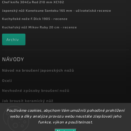
Chef knife 304Cu Red 210 mm XC102
Japonský nůž Kanetsune Santoku 165 mm - uživatelská recenze
Kuchyňské nože F.Dick 1905 - recenze
Kuchařský nůž Mikov Ruby 20 cm - recenze
Archiv
NÁVODY
Návod na broušení japonských nožů
Oceli
Nevhodné způsoby broušení nožů
Jak brousit keramický nůž
Používáme cookies, abychom Vám umožnili pohodlné prohlížení
Archiv
webu a díky analýze provozu webu neustále zlepšovali jeho
funkce, výkon a použitelnost.