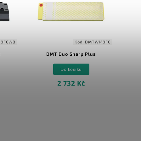
8FCWB
Kód:
DMTWM8FC
s
DMT Duo Sharp Plus
D
Do košíku
2 732 Kč