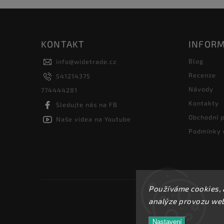
KONTAKT
INFORM
Blog
info
@
widetrade.cz
Recenze
541214375
Návody
774444281
Kontakty
Sledujte nás na FB
Obchodní 
Naše videa na Youtube
Podmínky 
Používáme cookies, 
analýze provozu webu
Nastavení