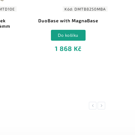
MTD10E
Kód:
DMTB8250MBA
sek
DuoBase with MagnaBase
DMT 
54mm
st
Do košíku
1 868 Kč
Previous
Next