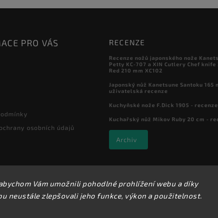
ACE PRO VÁS
RECENZE
Recenze nožů japonského nože Kanet
Petty KC-707 a XIN Cutlery Chef knife
Red 210 mm XC102
Japonský nůž Kanetsune Santoku 165 
uživatelská recenze
Kuchyňské nože F.Dick 1905 - recenze
podmínky
Kuchařský nůž Mikov Ruby 20 cm - re
ochrany osobních údajů
Archiv
abychom Vám umožnili pohodlné prohlížení webu a díky
Copyright 2026
Kuchyňské nože
. Všechna práva vyhrazena.
 neustále zlepšovali jeho funkce, výkon a použitelnost.