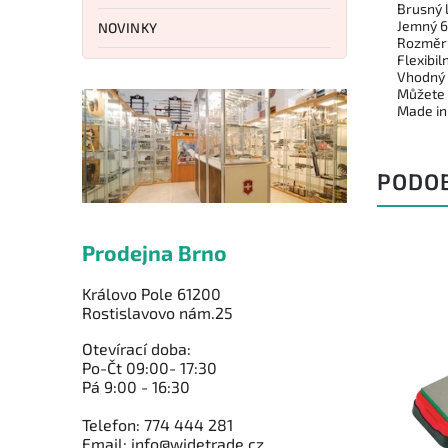
Brusný 
Jemný 
NOVINKY
Rozměr:
Flexibiln
Vhodný 
Můžete 
Made in
PODO
Prodejna Brno
Královo Pole 61200
Rostislavovo nám.25
Otevírací doba:
Po-Čt 09:00- 17:30
Pá 9:00 - 16:30
Telefon: 774 444 281
Email: info@widetrade.cz