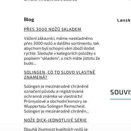
Kód:
DMTW6XP
Blog
DMT brousek Whetstone
Lansk
diamant extra hrubý box
PŘES 3000 NOŽŮ SKLADEM
Do košíku
Vážení zákazníci, máme naskladněno
přes 3000 nožů a dalšího sortimentu, tak
1 736 Kč
abychom byli schopni vám zboží dodat
rychle. Sledujte v kategoriích položky s
popisem "skladem", u nich máte jistotu že
budo...
SOLINGEN, CO TO SLOVO VLASTNĚ
ZNAMENÁ?
Solingen je mezinárodně chráněné
SOUVI
označení původu a registrovaná
ochranná známka ve vlastnictví
Průmyslové a obchodní komory se
Wuppertalu Solingen Remscheid.
Solingen je mezinárodně chráněn...
NOŽE DICK-JEDNOTLIVÉ SÉRIE
Dlouhá životnost kvalitních nožů je