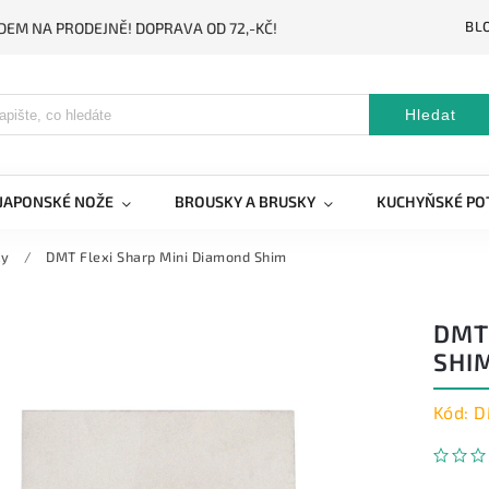
BL
DEM NA PRODEJNĚ! DOPRAVA OD 72,-KČ!
Hledat
JAPONSKÉ NOŽE
BROUSKY A BRUSKY
KUCHYŇSKÉ PO
ky
/
DMT Flexi Sharp Mini Diamond Shim
DMT
SHI
Kód:
D