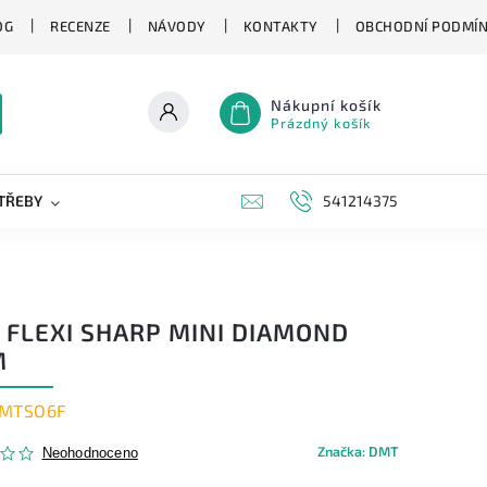
OG
RECENZE
NÁVODY
KONTAKTY
OBCHODNÍ PODMÍ
Nákupní košík
Prázdný košík
TŘEBY
KAPESNÍ NOŽE
NOVINKY
541214375
ZNAČKY
 FLEXI SHARP MINI DIAMOND
M
MTSO6F
Značka:
DMT
Neohodnoceno