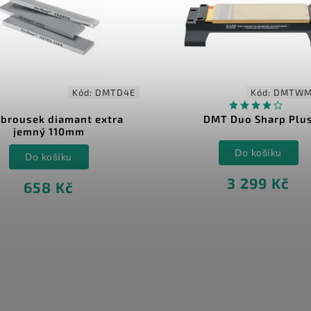
Kód:
DMTD4E
Kód:
DMTWM
brousek diamant extra
DMT Duo Sharp Plu
jemný 110mm
Do košíku
Do košíku
3 299 Kč
658 Kč