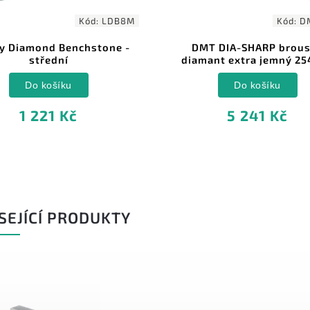
Kód:
LDB8M
Kód:
D
y Diamond Benchstone -
DMT DIA-SHARP brou
střední
diamant extra jemný 2
Do košíku
Do košíku
1 221 Kč
5 241 Kč
SEJÍCÍ PRODUKTY