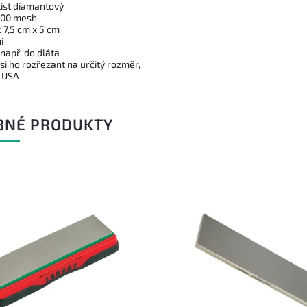
list diamantový
600 mesh
 7,5 cm x 5 cm
í
např. do dláta
si ho rozřezant na určitý rozměr,
 USA
BNÉ PRODUKTY