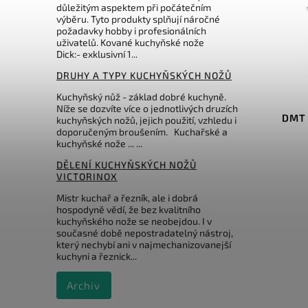
důležitým aspektem při počátečním
výběru. Tyto produkty splňují náročné
požadavky hobby i profesionálních
uživatelů. Kované kuchyňské nože
Dick:- exklusivní 1...
719 Kč
–9 %
DRUHY A TYPY KUCHYŇSKÝCH NOŽŮ
Kód:
TG2019
Kuchyňský nůž - základ dobré kuchyně.
Níže se dozvíte více o jednotlivých druzích
Taidea diamantový
DMT 
kuchyňských nožů, jejich použití, vzhledu i
oboustranný brusný kámen na
doporučeným broušením. Kuchařské a
nože 600/1000
kuchyňské nože ... ...
DĚLENÍ KUCHYŇSKÝCH NOŽŮ
Do košíku
VICTORINOX
649 Kč
Mistr kuchař a řezník, ale i dobrá
hospodyně vědí, že bez kvalitního
kuchyňského nože se neobejdou. I v
současné době nepostradatelný nástroj,
který nechybí ani v najmechanizovanejší
kuchyni a řeznick...
Archiv