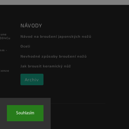
NÁVODY
sune
Návod na broušení japonských nožů
 304Cu
Oceli
mm -
Nevhodné způsoby broušení nožů
Jak brousit keramický nůž
cenze
Archiv
Souhlasím