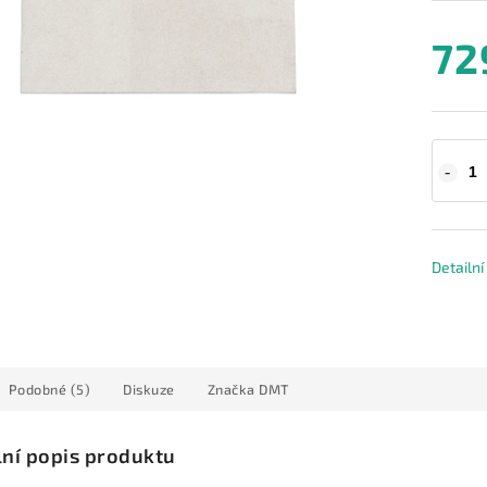
72
Detailn
Podobné (5)
Diskuze
Značka
DMT
lní popis produktu