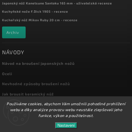
Japonský nůž Kanetsune Santoku 165 mm - uživatelská recenze
Kuchyňské nože F.Dick 1905 - recenze
Kuchařský nůž Mikov Ruby 20 cm - recenze
Archiv
NÁVODY
Návod na broušení japonských nožů
Oceli
Nevhodné způsoby broušení nožů
Jak brousit keramický nůž
Používáme cookies, abychom Vám umožnili pohodlné prohlížení
Archiv
webu a díky analýze provozu webu neustále zlepšovali jeho
funkce, výkon a použitelnost.
Nastavení
Copyright 2026
Kuchyňské nože
. Všechna práva vyhrazena.
Přes 8000 nožů a dalšího příslušenství máme skladem