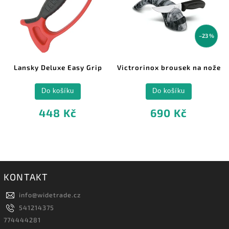
–23 %
Lansky Deluxe Easy Grip
Victrorinox brousek na nože
Do košíku
Do košíku
448 Kč
690 Kč
KONTAKT
info
@
widetrade.cz
541214375
774444281