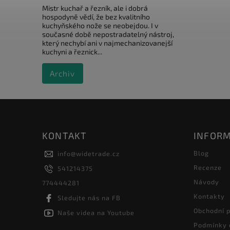
Mistr kuchař a řezník, ale i dobrá
hospodyně vědí, že bez kvalitního
kuchyňského nože se neobejdou. I v
současné době nepostradatelný nástroj,
který nechybí ani v najmechanizovanejší
kuchyni a řeznick...
Archiv
KONTAKT
INFORM
Blog
info
@
widetrade.cz
Recenze
541214375
Návody
774444281
Kontakty
Sledujte nás na FB
Obchodní 
Naše videa na Youtube
Podmínky 