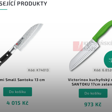
SEJÍCÍ PRODUKTY
1 
–
Kód:
K74013
Kód:
6.852
mi Small Santoku 13 cm
Victorinox kuchyňský 
SANTOKU 17cm zele
Do košíku
Do košíku
4 015 Kč
973 Kč