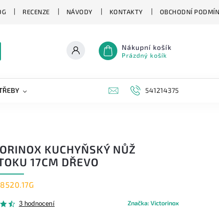
OG
RECENZE
NÁVODY
KONTAKTY
OBCHODNÍ PODMÍ
Nákupní košík
Prázdný košík
TŘEBY
KAPESNÍ NOŽE
NOVINKY
541214375
ZNAČKY
TORINOX KUCHYŇSKÝ NŮŽ
TOKU 17CM DŘEVO
.8520.17G
Značka:
Victorinox
3 hodnocení