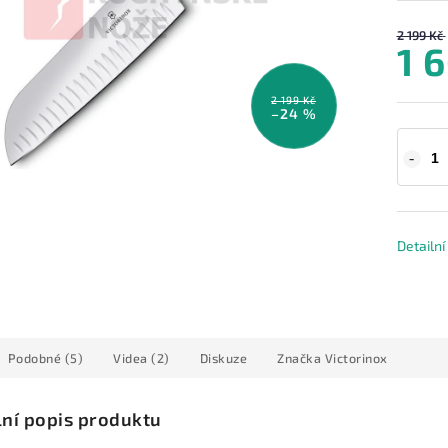
2 199 Kč
1 
2 199 Kč
–24 %
Detailn
Podobné (5)
Videa (2)
Diskuze
Značka
Victorinox
lní popis produktu