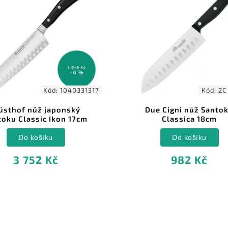
3 949 Kč
–4 %
Kód:
1040331317
Kód:
2C
sthof nůž japonský
Due Cigni nůž Santo
toku Classic Ikon 17cm
Classica 18cm
Do košíku
Do košíku
3 752 Kč
982 Kč