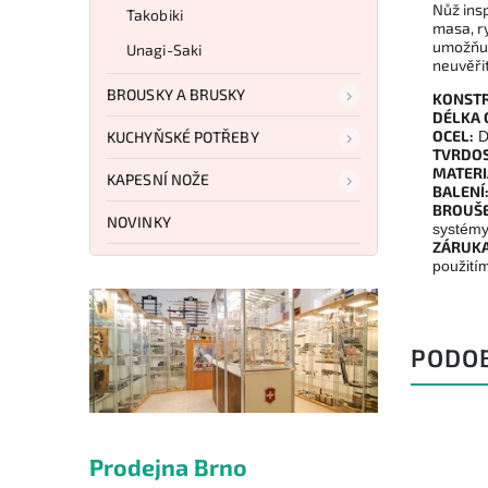
Nůž insp
Takobiki
masa, ry
umožňuj
Unagi-Saki
neuvěři
BROUSKY A BRUSKY
KONSTR
DÉLKA 
OCEL:
KUCHYŇSKÉ POTŘEBY
D
TVRDOS
MATERI
KAPESNÍ NOŽE
BALENÍ
BROUŠE
NOVINKY
systém
ZÁRUKA
použití
PODO
Prodejna Brno