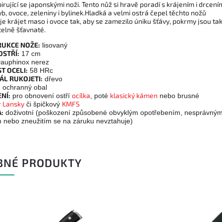
irující se japonskými noži. Tento nůž si hravě poradí s krájením i drcení
b, ovoce, zeleniny i bylinek.Hladká a velmi ostrá čepel těchto nožů
e krájet maso i ovoce tak, aby se zamezilo úniku šťávy, pokrmy jsou ta
telně šťavnaté.
UKCE NOŽE:
lisovaný
OSTŘÍ:
17 cm
auphinox nerez
T OCELI:
58 HRc
ÁL RUKOJETI:
dřevo
:
ochranný obal
NÍ:
ocílka
klasický kámen
pro obnovení ostří
, poté
nebo brusné
Lansky
KMFS
y
či špičkový
:
doživotní (poškození způsobené obvyklým opotřebením, nesprávný
m nebo zneužitím se na záruku nevztahuje)
BNÉ PRODUKTY