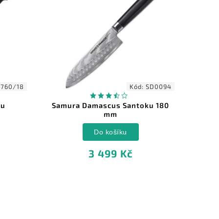
 760/18
Kód:
SD0094
ku
Samura Damascus Santoku 180
Wüst
mm
Do košíku
3 499 Kč