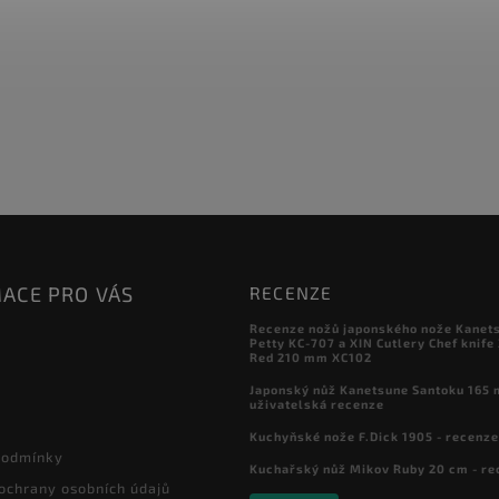
ACE PRO VÁS
RECENZE
Recenze nožů japonského nože Kanet
Petty KC-707 a XIN Cutlery Chef knife
Red 210 mm XC102
Japonský nůž Kanetsune Santoku 165 
uživatelská recenze
Kuchyňské nože F.Dick 1905 - recenze
podmínky
Kuchařský nůž Mikov Ruby 20 cm - re
ochrany osobních údajů