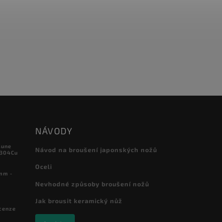
NÁVODY
sune
Návod na broušení japonských nožů
 304Cu
Oceli
mm -
Nevhodné způsoby broušení nožů
Jak brousit keramický nůž
cenze