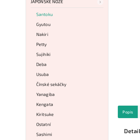
JAPONSKÉ NOŽE
Santoku
Gyutou
Nakiri
Petty
Sujihiki
Deba
Usuba
Čínské sekáčky
Yanagiba
Kengata
Popis
Kiritsuke
Ostatní
Detai
Sashimi