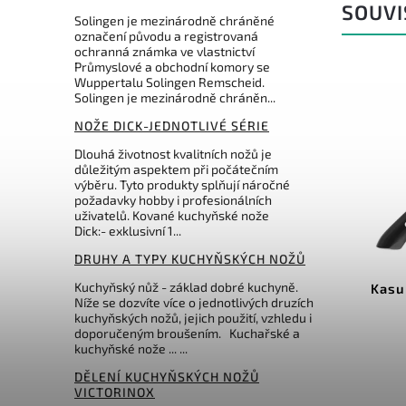
SOUVI
Solingen je mezinárodně chráněné
označení původu a registrovaná
ochranná známka ve vlastnictví
Průmyslové a obchodní komory se
Wuppertalu Solingen Remscheid.
Solingen je mezinárodně chráněn...
NOŽE DICK-JEDNOTLIVÉ SÉRIE
Dlouhá životnost kvalitních nožů je
důležitým aspektem při počátečním
výběru. Tyto produkty splňují náročné
požadavky hobby i profesionálních
uživatelů. Kované kuchyňské nože
Dick:- exklusivní 1...
Kód:
2C 1005 NO
DRUHY A TYPY KUCHYŇSKÝCH NOŽŮ
Kuchyňský nůž - základ dobré kuchyně.
Due Cigni nůž Santoku řada
Kasu
Níže se dozvíte více o jednotlivých druzích
1896 ořech 18cm
kuchyňských nožů, jejich použití, vzhledu i
doporučeným broušením. Kuchařské a
Do košíku
kuchyňské nože ... ...
1 607 Kč
DĚLENÍ KUCHYŇSKÝCH NOŽŮ
VICTORINOX