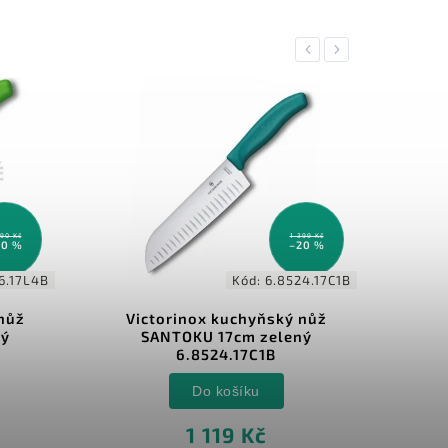
Previous
Next
390 Kč
1 399 Kč
30 %
–20 %
6.17L4B
Kód:
6.8524.17C1B
nůž
Victorinox kuchyňský nůž
Di
ný
SANTOKU 17cm zelený
6.8524.17C1B
Do košíku
1 119 Kč