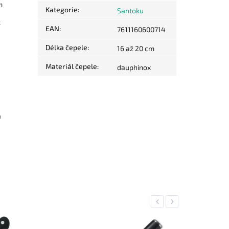
m
Kategorie
:
Santoku
k
EAN
:
7611160600714
Délka čepele
:
16 až 20 cm
Materiál čepele
:
dauphinox
m
Previous
Next