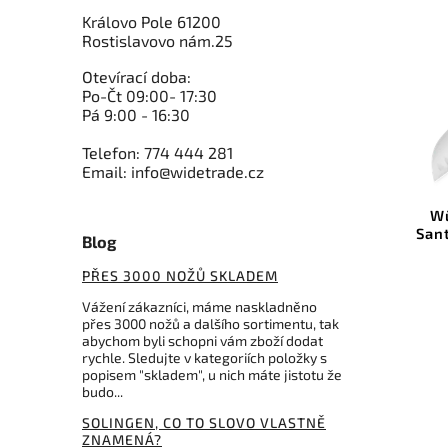
Královo Pole 61200
Rostislavovo nám.25
Otevírací doba:
Po-Čt 09:00- 17:30
Pá 9:00 - 16:30
3 029 Kč
–4 %
Telefon: 774 444 281
Email: info@widetrade.cz
Kód:
1040431314
Wüsthof nůž japonský Classic
Wü
Ikon Creme 14 cm
San
Blog
Do košíku
PŘES 3000 NOŽŮ SKLADEM
Vážení zákazníci, máme naskladněno
2 878 Kč
přes 3000 nožů a dalšího sortimentu, tak
abychom byli schopni vám zboží dodat
rychle. Sledujte v kategoriích položky s
popisem "skladem", u nich máte jistotu že
budo...
SOLINGEN, CO TO SLOVO VLASTNĚ
ZNAMENÁ?