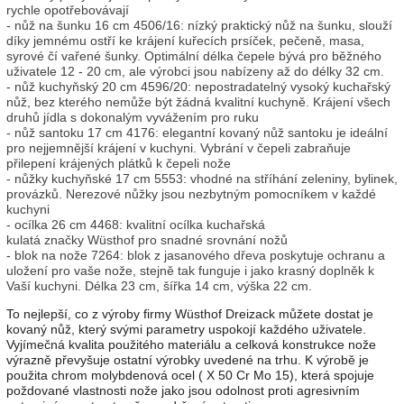
rychle opotřebovávají
- nůž na šunku 16 cm 4506/16: nízký praktický nůž na šunku, slouží
díky jemnému ostří ke krájení kuřecích prsíček, pečeně, masa,
syrové čí vařené šunky. Optimální délka čepele bývá pro běžného
uživatele 12 - 20 cm, ale výrobci jsou nabízeny až do délky 32 cm.
- nůž kuchyňský 20 cm 4596/20: nepostradatelný vysoký kuchařský
nůž, bez kterého nemůže být žádná kvalitní kuchyně. Krájení všech
druhů jídla s dokonalým vyvážením pro ruku
- nůž santoku 17 cm 4176: elegantní kovaný nůž santoku je ideální
pro nejjemnější krájení v kuchyni. Vybrání v čepeli zabraňuje
přilepení krájených plátků k čepeli nože
- nůžky kuchyňské 17 cm 5553: vhodné na stříhání zeleniny, bylinek,
provázků. Nerezové nůžky jsou nezbytným pomocníkem v každé
kuchyni
- ocílka 26 cm 4468: kvalitní ocílka kuchařská
kulatá značky Wüsthof pro snadné srovnání nožů
- blok na nože 7264: blok z jasanového dřeva poskytuje ochranu a
uložení pro vaše nože, stejně tak funguje i jako krasný doplněk k
Vaší kuchyni. Délka 23 cm, šířka 14 cm, výška 22 cm.
To nejlepší, co z výroby firmy Wüsthof Dreizack můžete dostat je
kovaný nůž, který svými parametry uspokojí každého uživatele.
Vyjímečná kvalita použitého materiálu a celková konstrukce nože
výrazně převyšuje ostatní výrobky uvedené na trhu. K výrobě je
použita chrom molybdenová ocel ( X 50 Cr Mo 15), která spojuje
poždované vlastnosti nože jako jsou odolnost proti agresivním