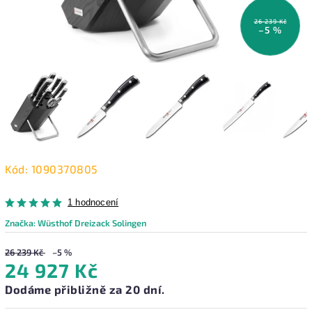
26 239 Kč
–5 %
Kód:
1090370805
1 hodnocení
Značka:
Wüsthof Dreizack Solingen
26 239 Kč
–5 %
24 927 Kč
Dodáme přibližně za 20 dní.