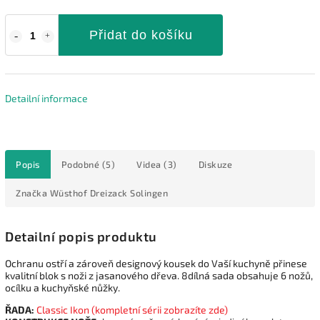
Přidat do košíku
Detailní informace
Popis
Podobné (5)
Videa (3)
Diskuze
Značka
Wüsthof Dreizack Solingen
Detailní popis produktu
Ochranu ostří a zároveň designový kousek do Vaší kuchyně přinese
kvalitní blok s noži z jasanového dřeva. 8dílná sada obsahuje 6 nožů,
ocílku a kuchyňské nůžky.
ŘADA:
Classic Ikon (kompletní sérii zobrazíte zde)