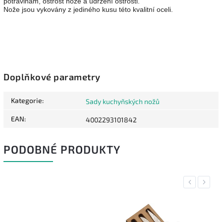
potravinám, ostrost nože a udržení ostrosti.
Nože jsou vykovány z jediného kusu této kvalitní oceli.
Doplňkové parametry
Kategorie
:
Sady kuchyňských nožů
EAN
:
4002293101842
PODOBNÉ PRODUKTY
Previous
Next