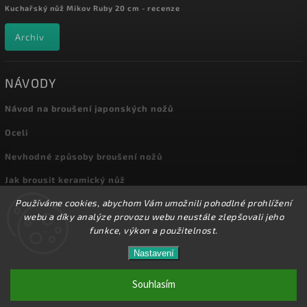
Kuchařský nůž Mikov Ruby 20 cm - recenze
Archiv
NÁVODY
Návod na broušení japonských nožů
Oceli
Nevhodné způsoby broušení nožů
Jak brousit keramický nůž
Používáme cookies, abychom Vám umožnili pohodlné prohlížení
Archiv
webu a díky analýze provozu webu neustále zlepšovali jeho
funkce, výkon a použitelnost.
Nastavení
Copyright 2026
Kuchyňské nože
. Všechna práva vyhrazena.
Přes 8000 nožů a dalšího příslušenství máme skladem
na prodejně! Doprava od 72,-Kč!
Souhlasím