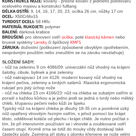
KONSTRUKCE NOŽE:
kovaný - přesné kování z jediného polotovaru
ocelového masivu a konstrukcí fulltang
DÉLKA OSTŘÍ:
9, 14, 16, 17, 20, 23, ocílka 26 cm, nůžky 17 cm
OCEL:
X50CrMo15
TVRDOST OCELI:
58 HRc
MATERIÁL RUKOJETI:
polymer
BALENÍ:
dárková krabice
BROUŠENÍ:
ocílka
klasický kámen
pro obnovení ostří
, poté
nebo
Lansky
KMFS
brusné systémy
či špičkový
ZÁRUKA:
doživotní (poškození způsobené obvyklým opotřebením,
nesprávným použitím nebo zneužitím se na záruku nevztahuje)
SLOŽENÍ SADY:
- nůž na zeleninu 9 cm 4086/09: univerzální nůž vhodný na krájení
šalotky, cibule, bylinek a jiné zeleniny
- nůž nakrajovací 14 cm 4126: moderní kovaný nůž vhodný na
krájení pečiva, zeleniny a tvrdých salámů. Klasická ergonomická
rukojeť pro jistý úchop nože
- nůž na chleba 23 cm 4166/23: nůž na chleba se zubatým ostřím si
poradí s každou kůrkou a je jedno jestli se jedná o tvrdý nebo měkký
chléb, křupavou pečeni nebo kůži ze špeku
Typický nůž na krájení chleba je dlouhý 18-35 cm a poměrné úzký
nůž opatřený vlnovitým řezným ostřím, s jehož pomocí lze krájet
těsto, oddělovat koláče od plechu i krájet chléb. Je nutno počítat s
tím, že při intenzivním používání se i vlnovité a zoubkované ostří
časem otupí. Kromě zrna se totiž do mouky vždy dostávají také
částečky půdy. Zejména při styku s úlomky křemene se nože velmi