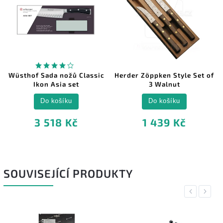
Classic
Herder Zöppken Style Set of
Samura HARAKIRI 
t
3 Walnut
třídílná sada nož
Do košíku
Do košíku
1 439 Kč
1 620 Kč
SOUVISEJÍCÍ PRODUKTY
Previous
Next