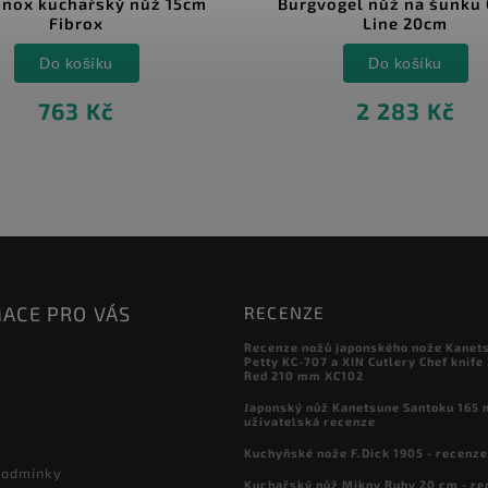
urgvogel nůž na šunku OLIVA
Dick nůž kuchařs
Line 20cm
Dynamic 21
Do košíku
Do košíku
2 283 Kč
782 Kč
ACE PRO VÁS
RECENZE
Recenze nožů japonského nože Kanet
Petty KC-707 a XIN Cutlery Chef knife
Red 210 mm XC102
Japonský nůž Kanetsune Santoku 165 
uživatelská recenze
Kuchyňské nože F.Dick 1905 - recenze
podmínky
Kuchařský nůž Mikov Ruby 20 cm - re