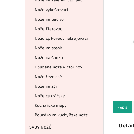
Nože vykošťovací
Nože na pečivo
Nože filetovací
Nože špikovací, nakrajovací
Nože na steak
Nože na šunku
Oblíbené nože Victorinox
Nože řeznické
Nože na sýr
Nože cukrářské
Kuchařské mapy
Popis
Pouzdra na kuchyňské nože
Detai
SADY NOŽŮ