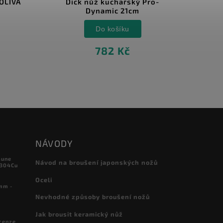
ký Pro-
Mikov Kuchařský nůž Ruby 20
cm
cm
Do košíku
1 767 Kč
NÁVODY
sune
Návod na broušení japonských nožů
 304Cu
Oceli
mm -
Nevhodné způsoby broušení nožů
Jak brousit keramický nůž
cenze