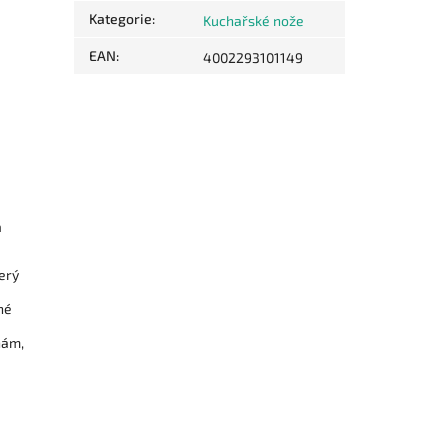
Kategorie
:
Kuchařské nože
EAN
:
4002293101149
m
terý
né
nám,