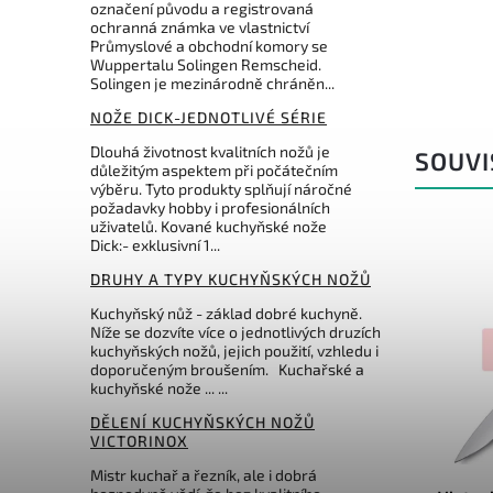
označení původu a registrovaná
ochranná známka ve vlastnictví
Průmyslové a obchodní komory se
Wuppertalu Solingen Remscheid.
Solingen je mezinárodně chráněn...
NOŽE DICK-JEDNOTLIVÉ SÉRIE
Dlouhá životnost kvalitních nožů je
SOUVI
důležitým aspektem při počátečním
výběru. Tyto produkty splňují náročné
požadavky hobby i profesionálních
uživatelů. Kované kuchyňské nože
Dick:- exklusivní 1...
DRUHY A TYPY KUCHYŇSKÝCH NOŽŮ
Kuchyňský nůž - základ dobré kuchyně.
Níže se dozvíte více o jednotlivých druzích
kuchyňských nožů, jejich použití, vzhledu i
doporučeným broušením. Kuchařské a
kuchyňské nože ... ...
1 090 Kč
–30 %
DĚLENÍ KUCHYŇSKÝCH NOŽŮ
VICTORINOX
60.951.20.0
Kód:
6.8003.15G
Mistr kuchař a řezník, ale i dobrá