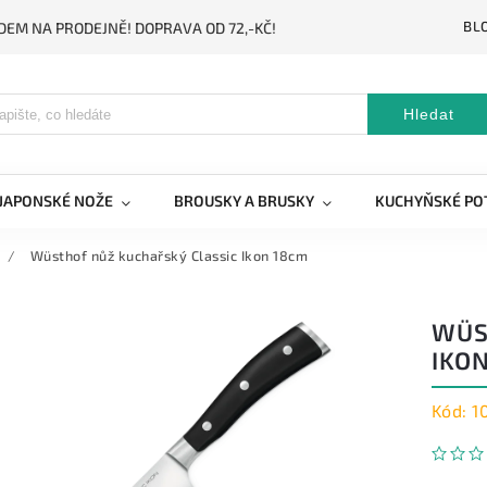
BL
DEM NA PRODEJNĚ! DOPRAVA OD 72,-KČ!
Hledat
JAPONSKÉ NOŽE
BROUSKY A BRUSKY
KUCHYŇSKÉ PO
/
Wüsthof nůž kuchařský Classic Ikon 18cm
WÜS
IKO
Kód:
1