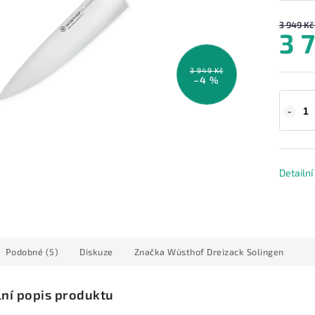
3 949 Kč
3 
3 949 Kč
–4 %
Detailn
Podobné (5)
Diskuze
Značka
Wüsthof Dreizack Solingen
lní popis produktu