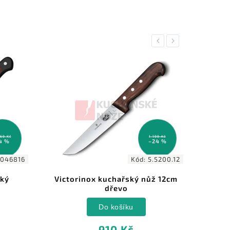
Previous
Next
1 199 Kč
4 493 Kč
–24 %
–12 %
d:
5.5200.12
Kód:
8170518
 nůž 12cm
Dick nůž čínský Red Spirit
18cm
Do košíku
3 934 Kč