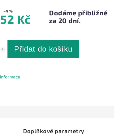
–4 %
Dodáme přibližně
752 Kč
za 20 dní.
Přidat do košíku
í informace
Doplňkové parametry