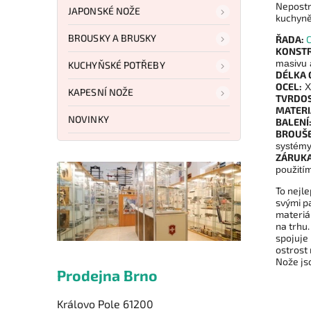
Nepostr
JAPONSKÉ NOŽE
kuchyně
BROUSKY A BRUSKY
ŘADA:
C
KONSTR
masivu a
KUCHYŇSKÉ POTŘEBY
DÉLKA 
OCEL:
X
KAPESNÍ NOŽE
TVRDOS
MATERI
NOVINKY
BALENÍ
BROUŠE
systém
ZÁRUKA
použití
To nejle
svými p
materiá
na trhu.
spojuje
ostrost 
Nože jso
Prodejna Brno
Královo Pole 61200