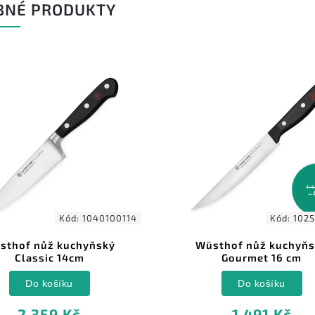
BNÉ PRODUKTY
1 569 Kč
–4 %
Kód:
1025046816
Kó
Wüsthof nůž kuchyňský
Victorinox kuchařský
Gourmet 16 cm
dřevo
Do košíku
Do košíku
1 491 Kč
910 Kč