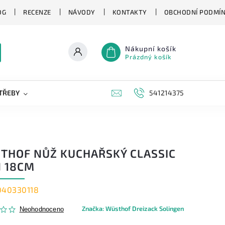
OG
RECENZE
NÁVODY
KONTAKTY
OBCHODNÍ PODMÍ
Nákupní košík
Prázdný košík
TŘEBY
KAPESNÍ NOŽE
NOVINKY
541214375
ZNAČKY
THOF NŮŽ KUCHAŘSKÝ CLASSIC
N 18CM
040330118
Značka:
Wüsthof Dreizack Solingen
Neohodnoceno