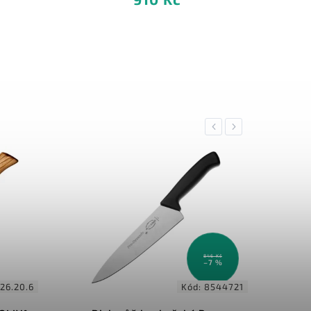
Previous
Next
846 Kč
1 860 Kč
–7 %
–5 %
Kód:
8544721
Kód:
400-ND-20