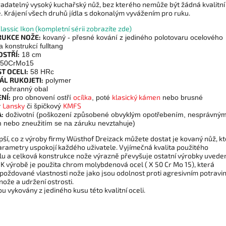
adatelný vysoký kuchařský nůž, bez kterého nemůže být žádná kvalitní
. Krájení všech druhů jídla s dokonalým vyvážením pro ruku.
lassic Ikon (kompletní sérii zobrazíte zde)
UKCE NOŽE:
kovaný - přesné kování z jediného polotovaru ocelového
 konstrukcí fulltang
OSTŘÍ:
18 cm
50CrMo15
T OCELI:
58 HRc
ÁL RUKOJETI:
polymer
:
ochranný obal
NÍ:
ocílka
klasický kámen
pro obnovení ostří
, poté
nebo brusné
Lansky
KMFS
y
či špičkový
:
doživotní (poškození způsobené obvyklým opotřebením, nesprávný
m nebo zneužitím se na záruku nevztahuje)
pší, co z výroby firmy Wüsthof Dreizack můžete dostat je kovaný nůž, k
arametry uspokojí každého uživatele. Vyjímečná kvalita použitého
lu a celková konstrukce nože výrazně převyšuje ostatní výrobky uvede
 K výrobě je použita chrom molybdenová ocel ( X 50 Cr Mo 15), která
 poždované vlastnosti nože jako jsou odolnost proti agresivním potravi
nože a udržení ostrosti.
u vykovány z jediného kusu této kvalitní oceli.