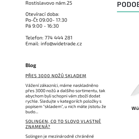
Rostislavovo nám.25
PODO
Otevírací doba:
Po-Čt 09:00- 17:30
Pá 9:00 - 16:30
Telefon: 774 444 281
Email: info@widetrade.cz
Blog
PŘES 3000 NOŽŮ SKLADEM
Vážení zákazníci, máme naskladněno
přes 3000 nožů a dalšího sortimentu, tak
abychom byli schopni vám zboží dodat
2C 667/20
Kód:
1040100114
rychle. Sledujte v kategoriích položky s
popisem "skladem", u nich máte jistotu že
ařský
Wüsthof nůž kuchyňský
budo...
Classic 14cm
SOLINGEN, CO TO SLOVO VLASTNĚ
Do košíku
ZNAMENÁ?
Solingen je mezinárodně chráněné
2 359 Kč