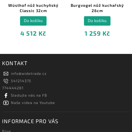
Wüsthof nůž kuchyňský
Burgvogel nůž kuchařský
Classic 32cm
26cm
Do košíku
Do košíku
4 512 Kč
1 259 Kč
KONTAKT
info
@
widetrade.cz
541214375
774444281
Sledujte nás na FB
Naše videa na Youtube
INFORMACE PRO VÁS
Blog