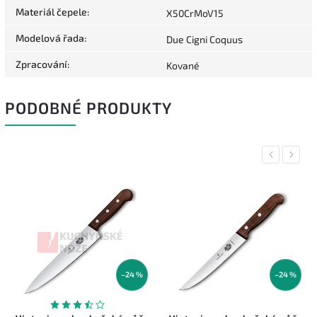
Materiál čepele
:
X50CrMoV15
Modelová řada
:
Due Cigni Coquus
Zpracování
:
Kované
PODOBNÉ PRODUKTY
Previous
Next
–24 %
–24 %