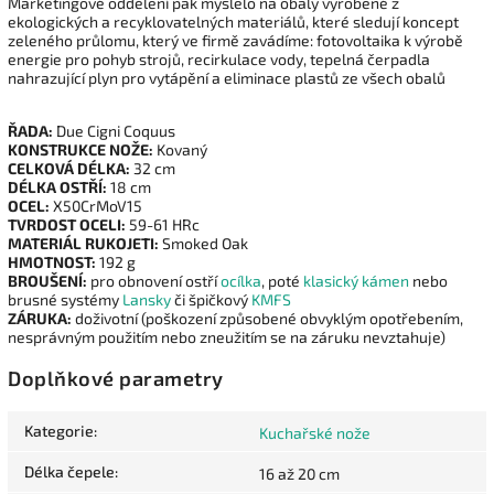
Marketingové oddělení pak myslelo na obaly vyrobené z
ekologických a recyklovatelných materiálů, které sledují koncept
zeleného průlomu, který ve firmě zavádíme: fotovoltaika k výrobě
energie pro pohyb strojů, recirkulace vody, tepelná čerpadla
nahrazující plyn pro vytápění a eliminace plastů ze všech obalů
ŘADA:
Due Cigni Coquus
KONSTRUKCE NOŽE:
Kovaný
CELKOVÁ DÉLKA:
32 cm
DÉLKA OSTŘÍ:
18 cm
OCEL:
X50CrMoV15
TVRDOST OCELI:
59-61 HRc
MATERIÁL RUKOJETI:
Smoked Oak
HMOTNOST:
192 g
BROUŠENÍ:
pro obnovení ostří
ocílka
, poté
klasický kámen
nebo
brusné systémy
Lansky
či špičkový
KMFS
ZÁRUKA:
doživotní (poškození způsobené obvyklým opotřebením,
nesprávným použitím nebo zneužitím se na záruku nevztahuje)
Doplňkové parametry
Kategorie
:
Kuchařské nože
Délka čepele
:
16 až 20 cm