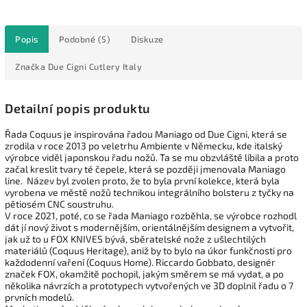
Popis
Podobné (5)
Diskuze
Značka
Due Cigni Cutlery Italy
Detailní popis produktu
Řada Coquus je inspirována řadou Maniago od Due Cigni, která se
zrodila v roce 2013 po veletrhu Ambiente v Německu, kde italský
výrobce viděl japonskou řadu nožů. Ta se mu obzvláště líbila a proto
začal kreslit tvary té čepele, která se později jmenovala Maniago
line. Název byl zvolen proto, že to byla první kolekce, která byla
vyrobena ve městě nožů technikou integrálního bolsteru z tyčky na
pětiosém CNC soustruhu.
V roce 2021, poté, co se řada Maniago rozběhla, se výrobce rozhodl
dát jí nový život s modernějším, orientálnějším designem a vytvořit,
jak už to u FOX KNIVES bývá, sběratelské nože z ušlechtilých
materiálů (Coquus Heritage), aniž by to bylo na úkor funkčnosti pro
každodenní vaření (Coquus Home). Riccardo Gobbato, designér
značek FOX, okamžitě pochopil, jakým směrem se má vydat, a po
několika návrzích a prototypech vytvořených ve 3D doplnil řadu o 7
prvních modelů.