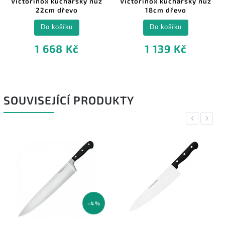
Victorinox kuchařský nůž
Victorinox kuchařský nůž
22cm dřevo
18cm dřevo
Do košíku
Do košíku
1 668 Kč
1 139 Kč
SOUVISEJÍCÍ PRODUKTY
Previous
Next
–4 %