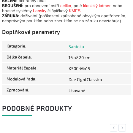
BALENÍ:
ochranný obal
BROUŠENÍ:
pro obnovení ostří
ocílka
, poté
klasický kámen
nebo
brusné systémy
Lansky
či špičkový
KMFS
ZÁRUKA:
doživotní (poškození způsobené obvyklým opotřebením,
nesprávným použitím nebo zneužitím se na záruku nevztahuje)
Doplňkové parametry
Kategorie
:
Santoku
Délka čepele
:
16 až 20 cm
Materiál čepele
:
X50CrMo15
Modelová řada
:
Due Cigni Classica
Zpracování
:
Lisované
PODOBNÉ PRODUKTY
Previous
Next