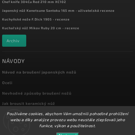
Chef knife 304Cu Red 210 mm XC102
Japonský nůž Kanetsune Santoku 165 mm - uživatelská recenze
Kuchyňské nože F.Dick 1905 - recenze
Kuchařský nůž Mikov Ruby 20 cm - recenze
Archiv
NÁVODY
Návod na broušení japonských nožů
Oceli
Nevhodné způsoby broušení nožů
Jak brousit keramický nůž
Používáme cookies, abychom Vám umožnili pohodlné prohlížení
Archiv
webu a díky analýze provozu webu neustále zlepšovali jeho
funkce, výkon a použitelnost.