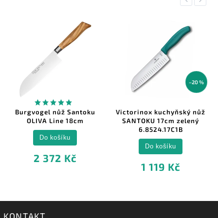
–20 %
Burgvogel nůž Santoku
Victorinox kuchyňský nůž
OLIVA Line 18cm
SANTOKU 17cm zelený
6.8524.17C1B
Do košíku
Do košíku
2 372 Kč
1 119 Kč
KONTAKT