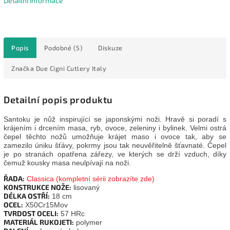
Detailní informace
Popis
Podobné (5)
Diskuze
Značka
Due Cigni Cutlery Italy
Detailní popis produktu
Santoku je nůž inspirující se japonskými noži. Hravě si poradí s
krájením i drcením masa, ryb, ovoce, zeleniny i bylinek. Velmi ostrá
čepel těchto nožů umožňuje krájet maso i ovoce tak, aby se
zamezilo úniku šťávy, pokrmy jsou tak neuvěřitelně šťavnaté.
Čepel
je po stranách opatřena zářezy, ve kterých se drží vzduch, díky
čemuž kousky masa neulpívají na noži.
ŘADA:
Classica
(kompletní sérii zobrazíte zde)
KONSTRUKCE NOŽE:
lisovaný
DÉLKA OSTŘÍ:
18 cm
OCEL:
X50Cr15Mov
TVRDOST OCELI:
57 HRc
MATERIÁL RUKOJETI:
polymer