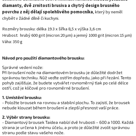
diamanty, dvě zrnitosti brusiva a chytrý design brusného
povrchu z něj dělají spolehlivého pomocníka
, který by neměl
chybět v žádné dílně či kuchyni.
Rozměry brousku: délka 19.3 x šířka 8,5 x výška 3,6 cm
Hrubost: hrubý 600 grit (micron:20 μm) a jemný 1000 grit (micron:15 μm)
Váha: 350 g
Návod pro použití diamantového brousku:
Správné vedení nože:
Při broušení nože na diamantovém brousku je důležité dodržet
správnou techniku. Nůž veďte ostřím dopředu, jako při řezání. Tento
pohyb zajišťuje, že budete vytvářet rovnoměrný tlak po celé délce
ostří, což je klíčové pro rovnoměrné broušení.
1. Umístění brousku:
- Položte brousek na rovnou a stabilní plochu. To zajistí, že brousek
nebude klouzat během broušení a zlepší přesnost vaší práce.
2. Výběr strany brousku:
- Diamantový brousek Taidea nabízí dvě hrubosti – 600 a 1000. Každá
strana je určena k jinému účelu, a proto je důležité zvolit správnou
stranu podle stavu vašeho nože.