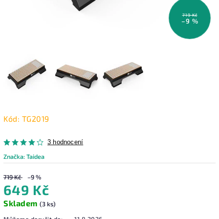
719 Kč
–9 %
Kód:
TG2019
3 hodnocení
Značka:
Taidea
719 Kč
–9 %
649 Kč
Skladem
(3 ks)
Můžeme doručit do:
11.8.2026