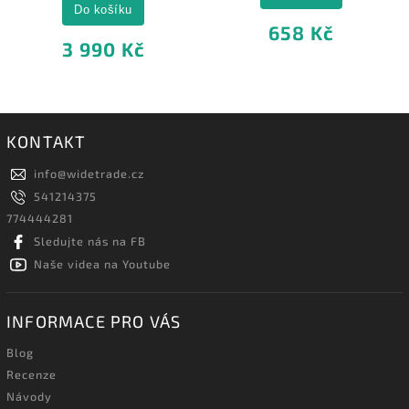
Do košíku
658 Kč
3 990 Kč
KONTAKT
info
@
widetrade.cz
541214375
774444281
Sledujte nás na FB
Naše videa na Youtube
INFORMACE PRO VÁS
Blog
Recenze
Návody