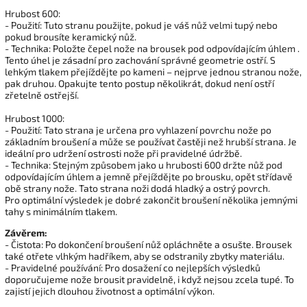
Hrubost 600:
- Použití: Tuto stranu použijte, pokud je váš nůž velmi tupý nebo
pokud brousíte keramický nůž.
- Technika: Položte čepel nože na brousek pod odpovídajícím úhlem .
Tento úhel je zásadní pro zachování správné geometrie ostří. S
lehkým tlakem přejíždějte po kameni – nejprve jednou stranou nože,
pak druhou. Opakujte tento postup několikrát, dokud není ostří
zřetelně ostřejší.
Hrubost 1000:
- Použití: Tato strana je určena pro vyhlazení povrchu nože po
základním broušení a může se používat častěji než hrubší strana. Je
ideální pro udržení ostrosti nože při pravidelné údržbě.
- Technika: Stejným způsobem jako u hrubosti 600 držte nůž pod
odpovídajícím úhlem a jemně přejíždějte po brousku, opět střídavě
obě strany nože. Tato strana noži dodá hladký a ostrý povrch.
Pro optimální výsledek je dobré zakončit broušení několika jemnými
tahy s minimálním tlakem.
Závěrem:
- Čistota: Po dokončení broušení nůž opláchněte a osušte. Brousek
také otřete vlhkým hadříkem, aby se odstranily zbytky materiálu.
- Pravidelné používání: Pro dosažení co nejlepších výsledků
doporučujeme nože brousit pravidelně, i když nejsou zcela tupé. To
zajistí jejich dlouhou životnost a optimální výkon.