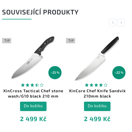
SOUVISEJÍCÍ PRODUKTY
Previous
Next
TIP
TIP
–25 %
–22 %
XinCross Tactical Chef stone
XinCore Chef Knife Sandvik
wash/G10 black 210 mm
210mm black
Do košíku
Do košíku
2 499 Kč
2 499 Kč