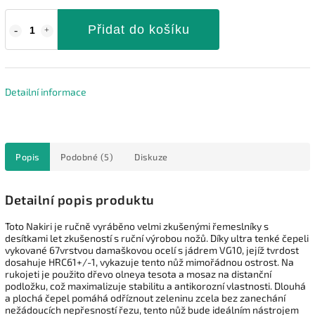
Přidat do košíku
Detailní informace
Popis
Podobné (5)
Diskuze
Detailní popis produktu
Toto Nakiri je ručně vyráběno velmi zkušenými řemeslníky s
desítkami let zkušeností s ruční výrobou nožů. Díky ultra tenké čepeli
vykované 67vrstvou damaškovou ocelí s jádrem VG10, jejíž tvrdost
dosahuje HRC61+/-1, vykazuje tento nůž mimořádnou ostrost. Na
rukojeti je použito dřevo olneya tesota a mosaz na distanční
podložku, což maximalizuje stabilitu a antikorozní vlastnosti. Dlouhá
a plochá čepel pomáhá odříznout zeleninu zcela bez zanechání
nežádoucích nepřesností řezu, tento nůž bude ideálním nástrojem